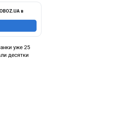
 OBOZ.UA в
танки уже 25
али десятки