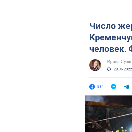
Число жер
Кременчуг
человек. 
Ирина Сушк
28.06.2022
534