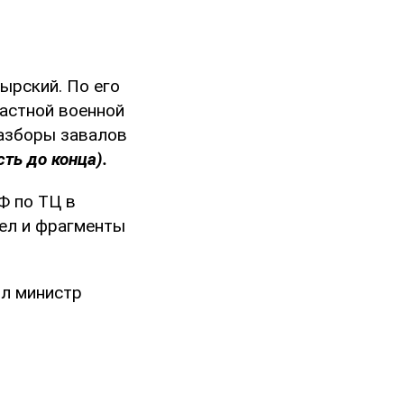
ырский. По его
ластной военной
разборы завалов
ть до конца).
Ф по ТЦ в
ел и фрагменты
ил министр