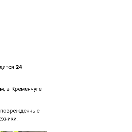
одится
24
м, в Кременчуге
, поврежденные
ехники.