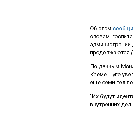
Об этом
сообщ
словам, госпит
администрации
продолжаются
По данным Мона
Кременчуге уве
еще семи тел по
"Их будут иден
внутренних дел