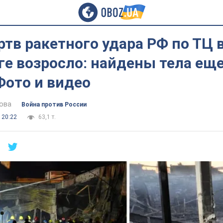
тв ракетного удара РФ по ТЦ 
е возросло: найдены тела еще
Фото и видео
ова
Война против России
 20:22
63,1 т.