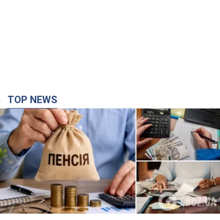
TOP NEWS
Украинцы "хакнули" Пенсионный фонд:
выплаты массово увеличивают из-за исков, но
денег не хватает
Как пересчитывают пенсии
5 часов назад
106,4 т.
ВАКС избрал меру пресечения экс-послу