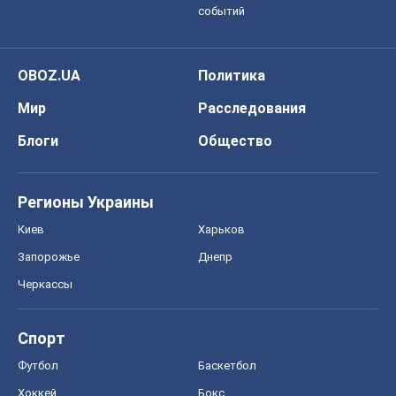
Регионы Украины
Киев
Харьков
Запорожье
Днепр
Черкассы
Спорт
Футбол
Баскетбол
Хоккей
Бокс
Формула-1
Моя школа
ГДЗ
Учебники
Онлайн уроки
ДПА
ЗНО
НМТ