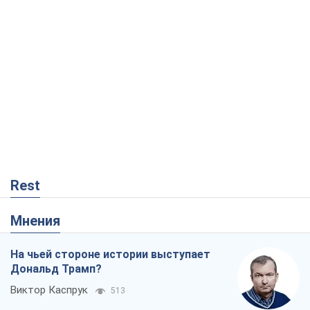
Rest
Мнения
На чьей стороне истории выступает
Дональд Трамп?
Виктор Каспрук
513
Как противостоять российской
баллистике
Виталий Портников
18,1 т.
Вот конечная цель российского
массированного удара