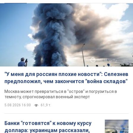
"У меня для россиян плохие новости": Селезнев
предположил, чем закончится "война складов"
Москва может превратиться в "остров" и погрузиться в
темноту, спрогнозировал военный эксперт
5.08.2026 16:00
61,9 т.
Банки "готовятся" к новому курсу
доллара: украинцам рассказали,
чего ожидать
Каким будет курс валюты в обменниках
5.08.2026 23:12
123,0 т.
"Джипинг разрушает экосистемы,
которые формировались сотни
лет": в Greenpeace забили тревогу