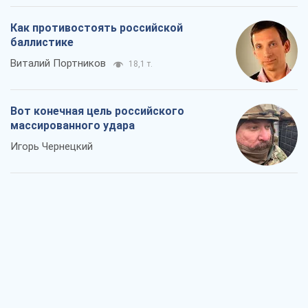
Игорь Чернецкий
От Wildberries к ВТБ: как один удар
может запустить цепную реакцию в
России
Братья Капрановы
351