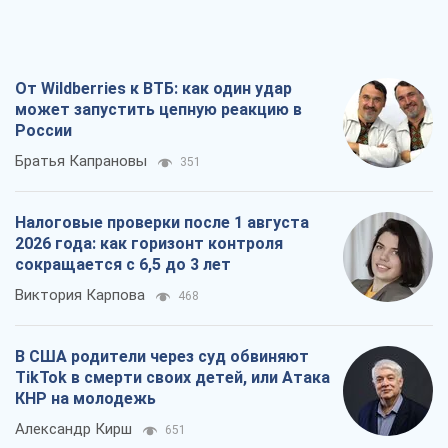
Налоговые проверки после 1 августа
2026 года: как горизонт контроля
сокращается с 6,5 до 3 лет
Виктория Карпова
468
В США родители через суд обвиняют
TikTok в смерти своих детей, или Атака
КНР на молодежь
Александр Кирш
651
Украинский бизнес – тоже часть
обороноспособности страны. Власти
должны создать экономический щит
для компаний
Алексей Давиденко
717
Все мнения