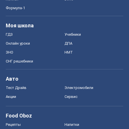
СНГ решебники
Авто
Тест Драйв
Электромобили
Акции
Сервис
Food Oboz
Рецепты
Напитки
Диеты
Экономика
Рынки и компании
Mакроэкономика
MedOboz