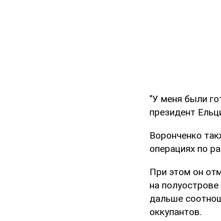
"У меня были г
президент Ельци
Воронченко так
операциях по р
При этом он от
на полуострове
дальше соотнош
оккупантов.