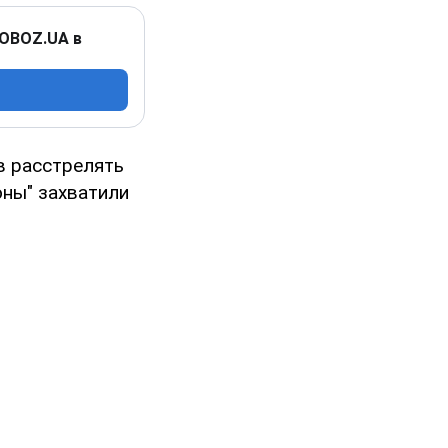
 OBOZ.UA в
в расстрелять
оны" захватили