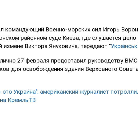
л командующий Военно-морских сил Игорь Ворон
онском районном суде Киева, где слушается дело
й измене Виктора Януковича, передают "
Українськ
о лично 27 февраля предоставил руководству ВМС
ков для освобождения здания Верховного Совет
- это Украина": американский журналист потролли
 на КремльТВ