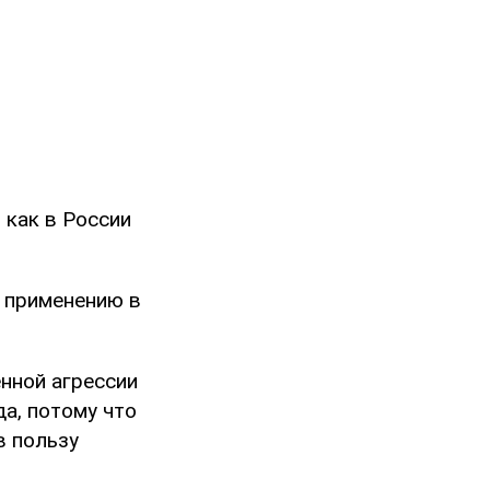
 как в России
к применению в
нной агрессии
а, потому что
в пользу