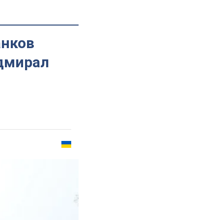
анков
адмирал