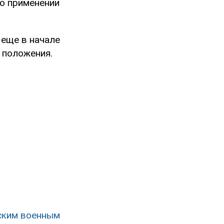
 о применении
 еще в начале
 положения.
нским военным