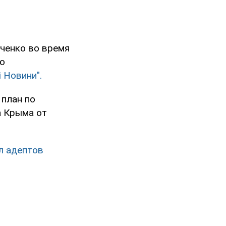
ченко во время
 о
і Новини".
 план по
а Крыма от
л адептов