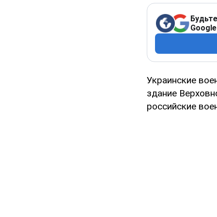
Будьте
Google
Украинские вое
здание Верховн
российские вое