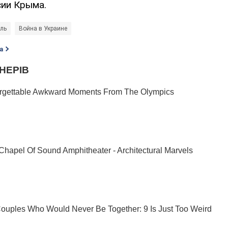
сии Крыма.
ль
Война в Украине
а