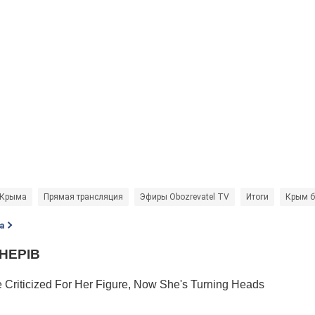
 Крыма
Прямая трансляция
Эфиры Obozrevatel TV
Итоги
Крым б
а