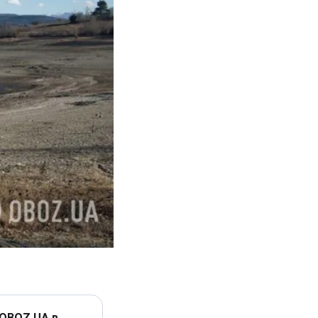
 OBOZ.UA в