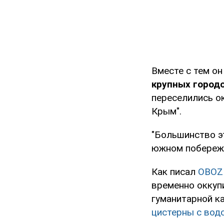
Вместе с тем он
крупных городо
переселились о
Крым".
"Большинство э
южном побережье
Как писал
OBOZ
временно оккуп
гуманитарной 
цистерны с вод