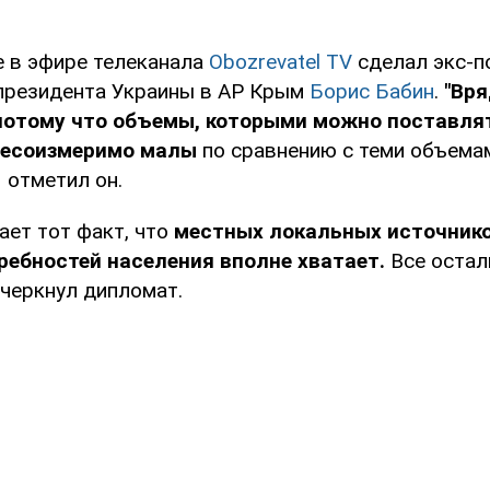
е в эфире телеканала
Obozrevatel TV
сделал экс-п
президента Украины в АР Крым
Борис Бабин
.
"Вря
 потому что объемы, которыми можно поставля
несоизмеримо малы
по сравнению с теми объема
– отметил он.
ает тот факт, что
местных локальных источник
ебностей населения вполне хватает.
Все остал
дчеркнул дипломат.