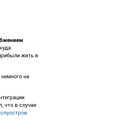
абжением
куда
прибыли жить в
 немного на
нтеграции
, что в случае
полуостров