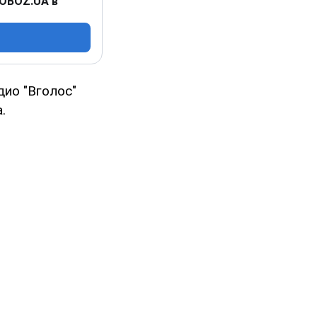
 OBOZ.UA в
ио "Вголос"
.