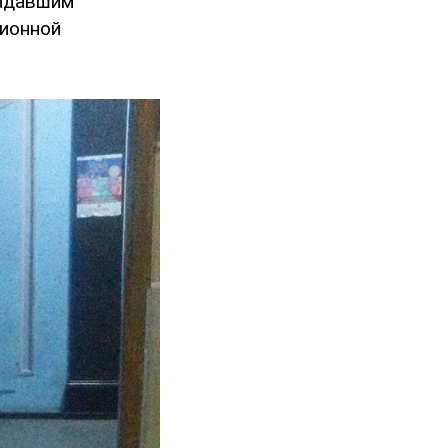
падавшим
ционной