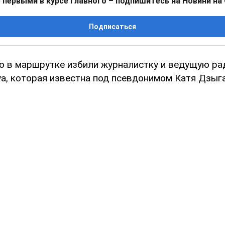
 первыми в курсе главного – подпишитесь на Новини на
Подписаться
о в маршрутке избили журналистку и ведущую рад
уа, которая известна под псевдонимом Катя Дзыга