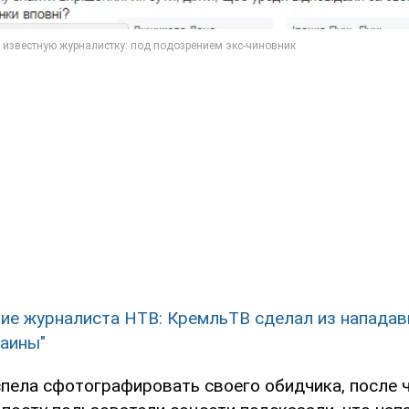
ие журналиста НТВ: КремльТВ сделал из напада
раины"
спела сфотографировать своего обидчика, после ч