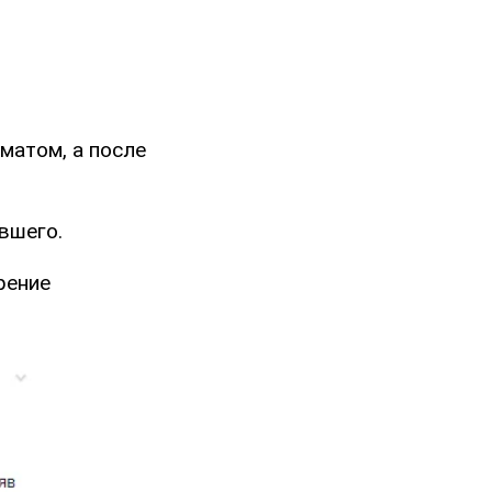
 матом, а после
вшего.
рение