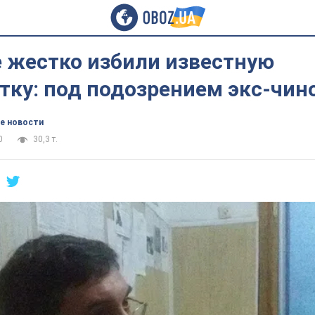
е жестко избили известную
тку: под подозрением экс-чин
е новости
0
30,3 т.