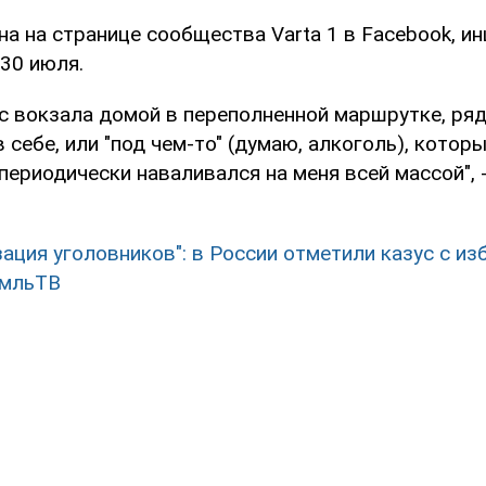
а на странице сообщества Varta 1 в Facebook, и
30 июля.
 с вокзала домой в переполненной маршрутке, ря
в себе, или "под чем-то" (думаю, алкоголь), котор
периодически наваливался на меня всей массой", 
зация уголовников": в России отметили казус с из
емльТВ