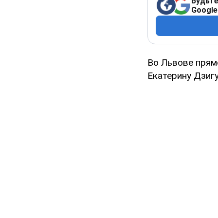
Будьте
Google
Во Львове прям
Екатерину Дзиг