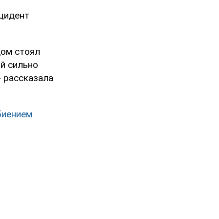
нцидент
дом стоял
ый сильно
- рассказала
биением