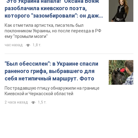
"Это Украина напала!" Оксана Вояж
разоблачила киевского поэта,
которого "зазомбировали": он даже
русского не знал, а теперь хочет
Как отметила артистка, писатель был
геноцида украинцев
поклонником Украины, но после переезда в РФ
ему "промыли мозги"
час назад
1,8 т.
"Был обессилен": в Украине спасли
раненого грифа, выбравшего для
себя нетипичный маршрут. Фото
Пострадавшую птицу обнаружили на границе
Киевской и Черкасской областей
2 часа назад
1,5 т.