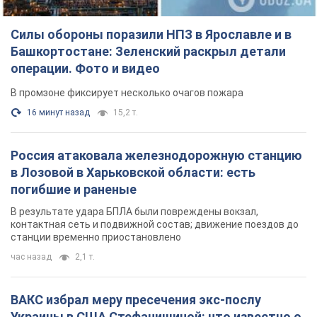
Силы обороны поразили НПЗ в Ярославле и в
Башкортостане: Зеленский раскрыл детали
операции. Фото и видео
В промзоне фиксирует несколько очагов пожара
16 минут назад
15,2 т.
Россия атаковала железнодорожную станцию
в Лозовой в Харьковской области: есть
погибшие и раненые
В результате удара БПЛА были повреждены вокзал,
контактная сеть и подвижной состав; движение поездов до
станции временно приостановлено
час назад
2,1 т.
ВАКС избрал меру пресечения экс-послу
Украины в США Стефанишиной: что известно о