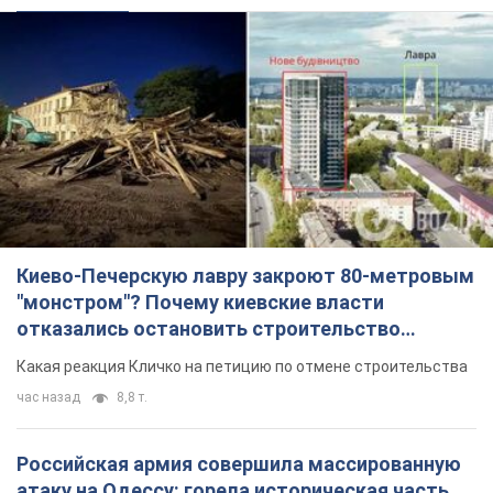
Киево-Печерскую лавру закроют 80-метровым
"монстром"? Почему киевские власти
отказались остановить строительство
небоскреба "московского верующего"
Какая реакция Кличко на петицию по отмене строительства
час назад
8,8 т.
Российская армия совершила массированную
атаку на Одессу: горела историческая часть