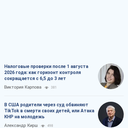
сокращается с 6,5 до 3 лет
Виктория Карпова
381
В США родители через суд обвиняют
TikTok в смерти своих детей, или Атака
КНР на молодежь
Александр Кирш
498
Украинский бизнес – тоже часть
обороноспособности страны. Не
отдавайте их рынок чужим
Алексей Давиденко
615
Способны ли российские удары по
бизнесу вызвать экономическую
катастрофу?
Сергей Фурса
1,2 т.