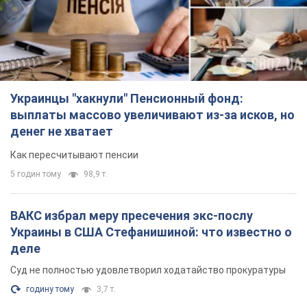
ВАКС избрал меру пресечения экс-послу
Украины в США Стефанишиной: что известно о
деле
Суд не полностью удовлетворил ходатайство прокуратуры
годину тому
3,7 т.
Россия атаковала судно под флагом Гвинеи-
Бисау в Чёрном море: есть погибший и
пострадавшие
Сухогруз был гражданским и перевозил украинскую пшеницу
2 години тому
1,0 т.