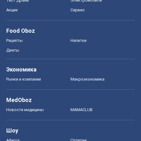
MedOboz
Новости медицины
MAMACLUB
Шоу
Афиша
Сплетни
Красота
Мода
Женский Журнал