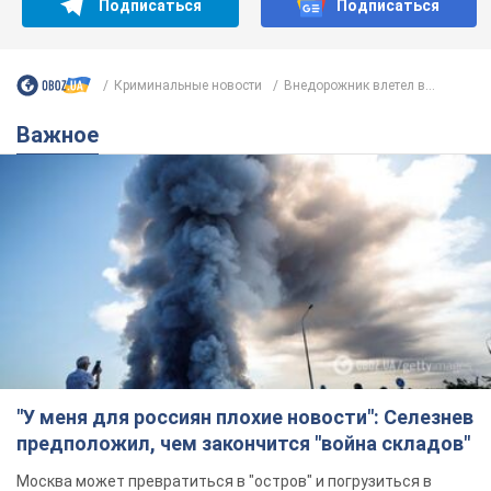
"У меня для россиян плохие новости": Селезнев
предположил, чем закончится "война складов"
Москва может превратиться в "остров" и погрузиться в
темноту, спрогнозировал военный эксперт
5.08.2026 16:00
61,5 т.
Банки "готовятся" к новому курсу
доллара: украинцам рассказали,
чего ожидать
Каким будет курс валюты в обменниках
5.08.2026 23:12
122,0 т.