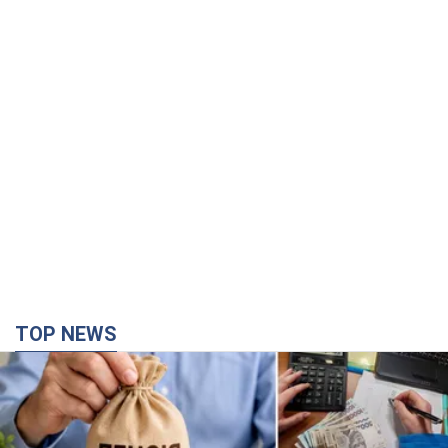
TOP NEWS
Украинцы "хакнули" Пенсионный фонд:
выплаты массово увеличивают из-за исков, но
денег не хватает
Как пересчитывают пенсии
5 годин тому
98,9 т.