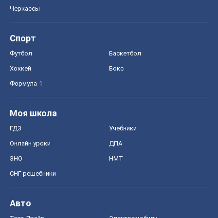
ГДЗ
Учебники
Онлайн уроки
ДПА
ЗНО
НМТ
СНГ решебники
Авто
Тест Драйв
Электромобили
Акции
Сервис
Food Oboz
Рецепты
Напитки
Диеты
Экономика
Рынки и компании
Mакроэкономика