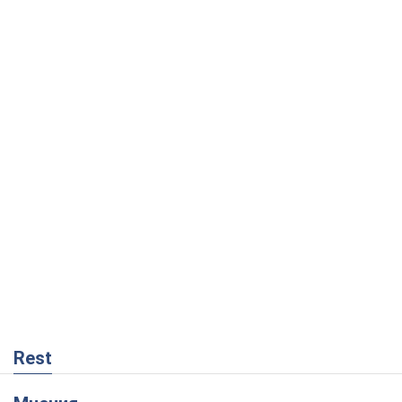
Rest
Мнения
На чьей стороне истории выступает
Дональд Трамп?
Виктор Каспрук
180
Как противостоять российской
баллистике
Виталий Портников
17,9 т.