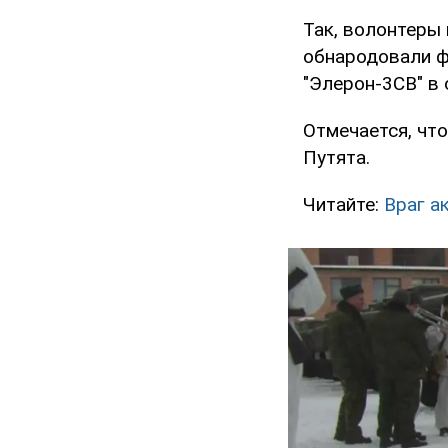
Так, волонтеры
обнародовали фо
"Элерон-3СВ" в 
Отмечается, чт
Путята.
Читайте:
Враг а