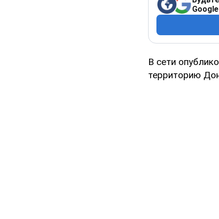
Google
В сети опублик
территорию Дон