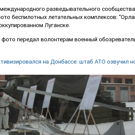
 международного разведывательного сообществ
то беспилотных летательных комплексов: "Орлан-
оккупированном Луганске.
о фото передал волонтерам военный обозревател
ктивизировался на Донбассе: штаб АТО озвучил 