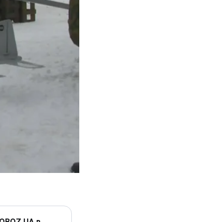
 OBOZ.UA в