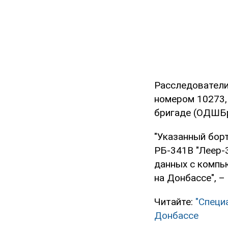
Расследователи
номером 10273,
бригаде (ОДШБр
"Указанный бор
РБ-341В "Леер-3
данных с компь
на Донбассе", –
Читайте:
"Специ
Донбассе