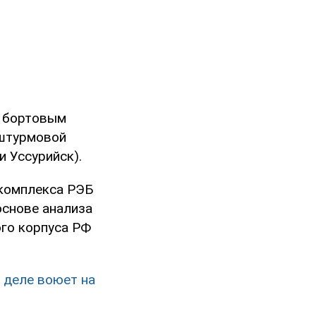
с бортовым
-штурмовой
 Уссурийск).
 комплекса РЭБ
основе анализа
ого корпуса РФ
м деле воюет на