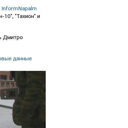
а
InformNapalm
10", "Тахион" и
ь Дмитро
новые данные