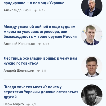
придирчиво – о помощи Украине
Александр Кирш
6,4 т.
Между ужасной войной и еще худшим
миром на условиях агрессора, или
Безысходность – тоже оружие России
Алексей Копытько
5,8 т.
Лестница эскалации войны: к чему нам
нужно готовиться
Андрей Шевчишин
6,8 т.
"Когда хочется мести": почему
стратегия Украины должна оставаться
другой
Серж Марко
7,3 т.