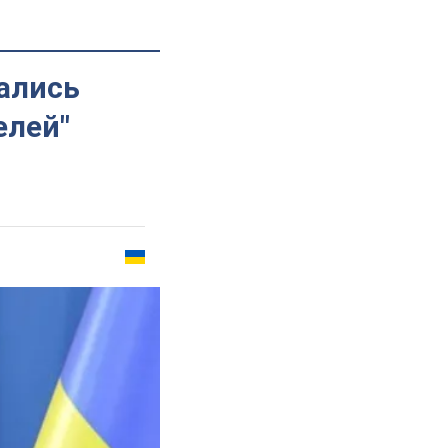
ались
елей"