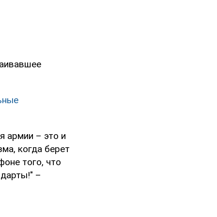
таивавшее
ьные
я армии – это и
зма, когда берет
фоне того, что
дарты!" –