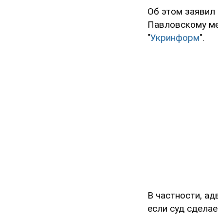
Об этом заявил
Павловскому ме
"
Укринформ
".
В частности, ад
если суд сдела