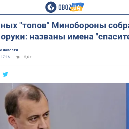
ных "топов" Минобороны собр
поруки: названы имена "спасит
е новости
 17:16
15,6 т.