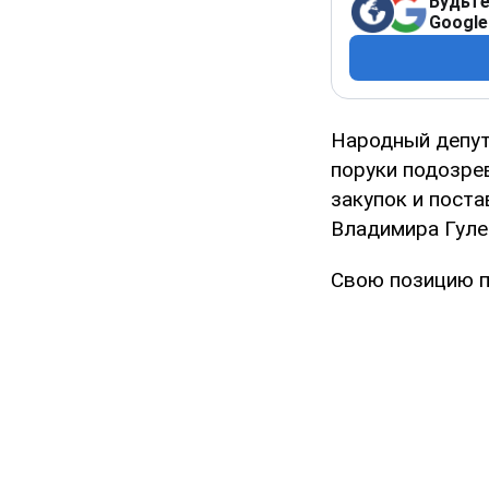
Будьте
Google
Народный депут
поруки подозре
закупок и пост
Владимира Гуле
Свою позицию п