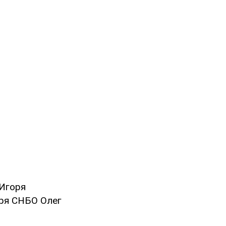
 Игоря
аря СНБО Олег