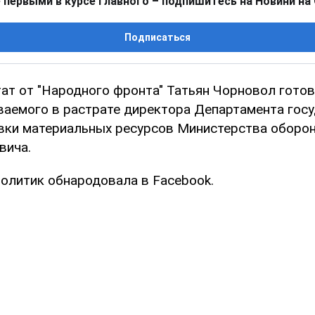
 первыми в курсе главного – подпишитесь на Новини на
Подписаться
ат от "Народного фронта" Татьян Чорновол готов
ваемого в растрате директора Департамента гос
авки материальных ресурсов Министерства оборо
вича.
олитик обнародовала в Facebook.