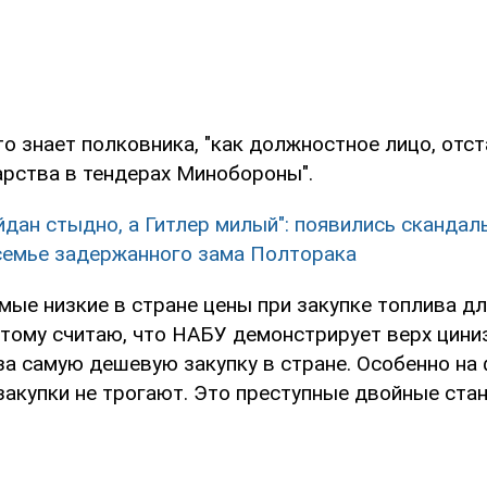
то знает полковника, "как должностное лицо, отс
арства в тендерах Минобороны".
йдан стыдно, а Гитлер милый": появились скандал
семье задержанного зама Полторака
амые низкие в стране цены при закупке топлива дл
этому считаю, что НАБУ демонстрирует верх цини
за самую дешевую закупку в стране. Особенно на 
закупки не трогают. Это преступные двойные стан