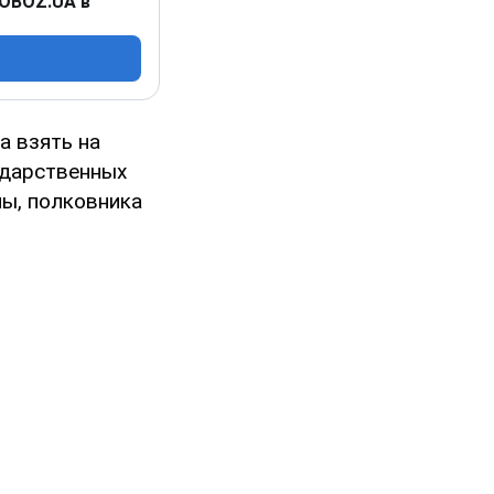
 OBOZ.UA в
а взять на
ударственных
ны, полковника