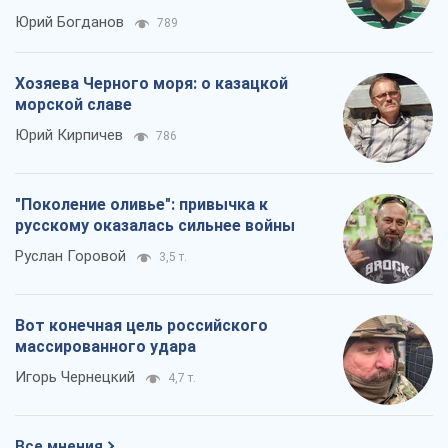
Юрий Богданов
789
Хозяева Черного моря: о казацкой
морской славе
Юрий Кирпичев
786
"Поколение оливье": привычка к
русскому оказалась сильнее войны
Руслан Горовой
3,5 т.
Вот конечная цель российского
массированного удара
Игорь Чернецкий
4,7 т.
Все мнения