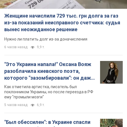
Женщине начислили 729 тыс. грн долга за газ
из-за показаний неисправного счетчика: судья
вынес неожиданное решение
Нужно ли платить долг из-за доначисления
6 часов назад
9,9 т.
"Это Украина напала!" Оксана Вояж
разоблачила киевского поэта,
которого "зазомбировали": он даже
русского не знал, а теперь хочет
Как отметила артистка, писатель был
геноцида украинцев
поклонником Украины, но после переезда в РФ
ему "промыли мозги"
5 часов назад
6,9 т.
"Был обессилен": в Украине спасли