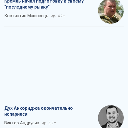
Дух Анкориджа окончательно
испарился
Виктор Андрусив
5,9 т.
Война и медиа: политика перешла в
соцсети, а СМИ играют по правилам
YouTube
Павел Казарин
3,1 т.
В плену собственных мифов: как
Константиновка стала главной
идеологической ловушкой для
российских оккупантов
Дмитрий Снегирев
6,5 т.