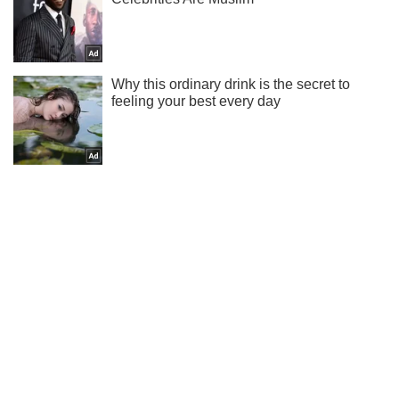
Ты еще не читаешь наш Telegram? А зря! Подписывайся
Подписаться
Подписаться
Криминальные новости
Офицер ВСУ показал...
Важное