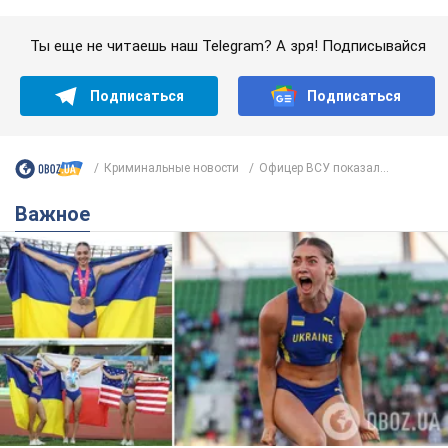
Красавица из Львова с рекордом выиграла
историческую медаль для Украины на
чемпионате мира по легкой атлетике U20.
Видео
Наша соотечественница блестяще выступила в Орегоне
9.08.2026 09:32
68,2 т.
Бритни Спирс призналась в уколах
красоты и показала последствия
неудачной косметологии: ходила
так почти месяц
Заметный эффект от процедуры сохранялся