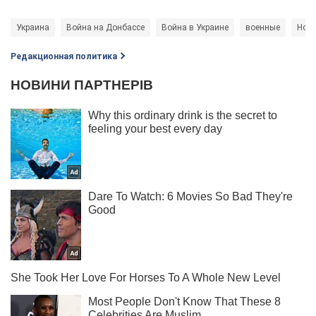
Украина
Война на Донбассе
Война в Украине
военные
Ново
Редакционная политика