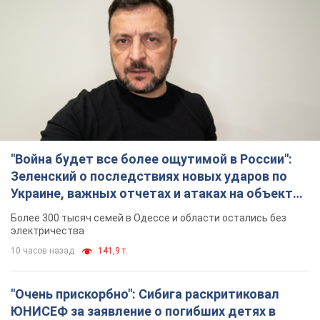
противника. Видео
Более 300 тысяч семей в Одессе и области остались без
электричества
10 часов назад
141,9 т.
"Очень прискорбно": Сибига раскритиковал
ЮНИСЕФ за заявление о погибших детях в
Украине
Глава МИД подчеркнул, что причиной гибели украинских
детей является война, развязанная РФ
8 часов назад
9,0 т.
"Значительные разрушения": Россия нанесла
массированный удар по добывающим
активам и буровой площадке "Укрнафты"
Против добывающей инфраструктуры противник применил
десятки БПЛА
9 часов назад
7,6 т.