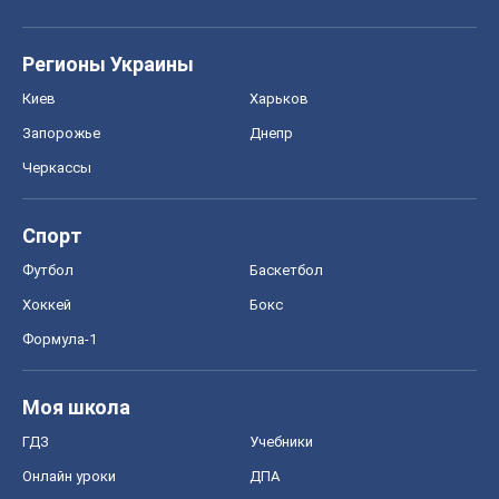
Формула-1
Моя школа
ГДЗ
Учебники
Онлайн уроки
ДПА
ЗНО
НМТ
СНГ решебники
Авто
Тест Драйв
Электромобили
Акции
Сервис
Food Oboz
Рецепты
Напитки