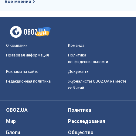
событий
OBOZ.UA
Политика
Мир
Расследования
Блоги
Общество
Регионы Украины
Киев
Харьков
Запорожье
Днепр
Черкассы
Спорт
Футбол
Баскетбол
Хоккей
Бокс