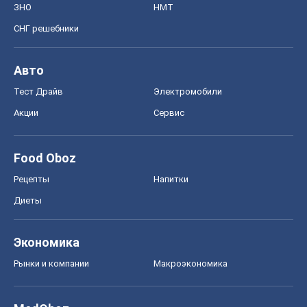
Диеты
Экономика
Рынки и компании
Mакроэкономика
MedOboz
Новости медицины
MAMACLUB
Шоу
Афиша
Сплетни
Красота
Мода
Женский Журнал