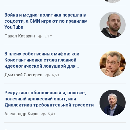
Рекрутинг: обновленный и, похоже,
полезный вражеский опыт, или
Диалектика требовательной трусости
Александр Кирш
5,4 т.
Все мнения
О компании
Команда
Правовая информация
Политика
конфиденциальности
Реклама на сайте
Документы
Редакционная политика
Журналисты OBOZ.UA на месте