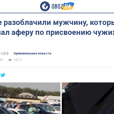
е разоблачили мужчину, котор
ал аферу по присвоению чужих
тофф
Криминальные новости
02
10,2 т.