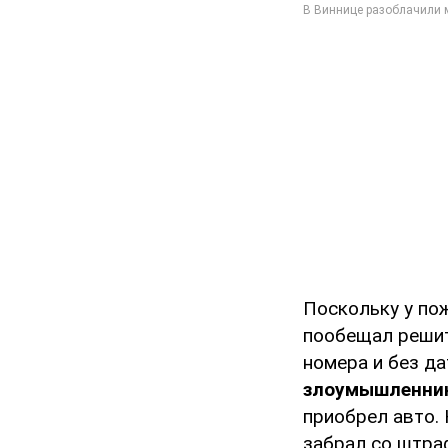
Поскольку у по
пообещал решит
номера и без д
злоумышленник
приобрел авто.
забрал со штра