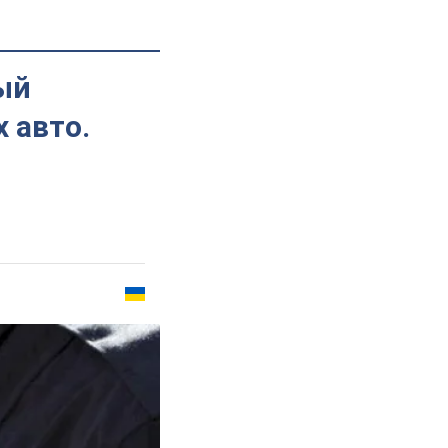
ый
 авто.