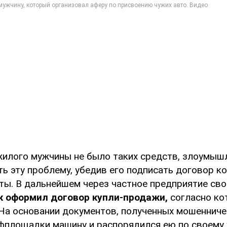
жилого мужчины не было таких средств, злоумыш
ь эту проблему, убедив его подписать договор к
аты. В дальнейшем через частное предприятие св
 оформил договор купли-продажи,
согласно ко
 На основании документов, полученных мошенниче
фплощадки машину и распорядился ею по своему