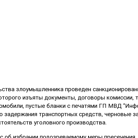
ьства злоумышленника проведен санкционирован
оторого изъяты документы, договоры комиссии, 
томобили, пустые бланки с печатями ГП МВД "Инф
о задержания транспортных средств, черновые за
тоятельств уголовного производства.
с об избрании подозреваемому меры пресечения.