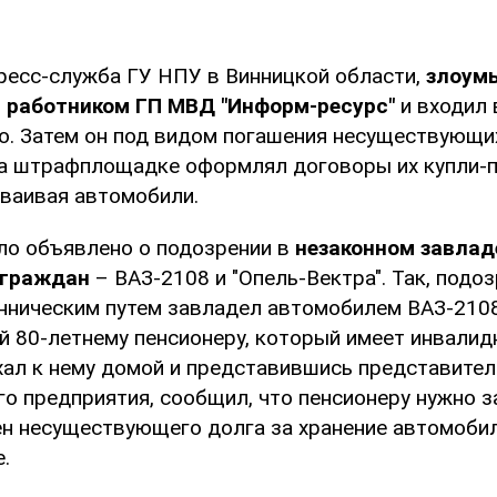
ресс-служба ГУ НПУ в Винницкой области,
злоум
 работником ГП МВД "Информ-ресурс"
и входил 
о. Затем он под видом погашения несуществующи
на штрафплощадке оформлял договоры их купли-п
сваивая автомобили.
ло объявлено о подозрении в
незаконном завлад
 граждан
– ВАЗ-2108 и "Опель-Вектра". Так, подо
нническим путем завладел автомобилем ВАЗ-2108
 80-летнему пенсионеру, который имеет инвалид
ал к нему домой и представившись представите
го предприятия, сообщил, что пенсионеру нужно з
ен несуществующего долга за хранение автомобил
.