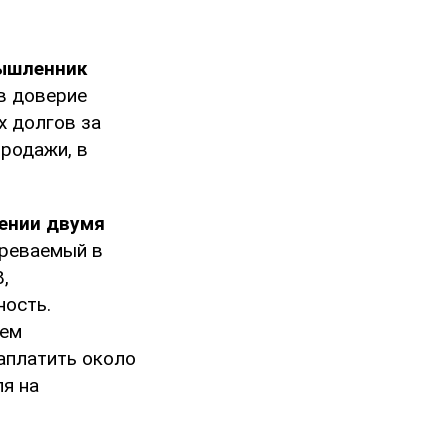
ышленник
в доверие
х долгов за
родажи, в
ении двумя
зреваемый в
,
ность.
лем
аплатить около
я на