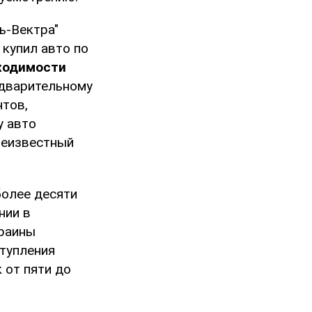
ь-Вектра"
купил авто по
ходимости
едварительному
нтов,
у авто
 неизвестный
более десяти
нии в
краины
ступления
 от пяти до