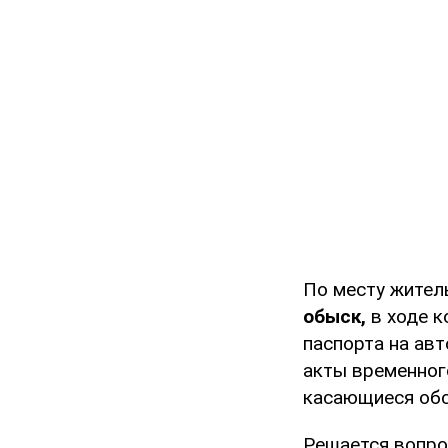
По месту жител
обыск,
в ходе к
паспорта на ав
акты временног
касающиеся обс
Решается вопро