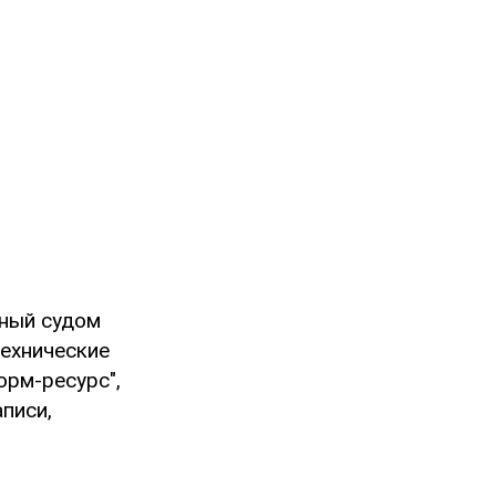
ный судом
технические
орм-ресурс",
писи,