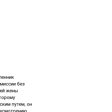
ленник
омиссии без
оей жены
торому
ским путем, он
 усмотрению.