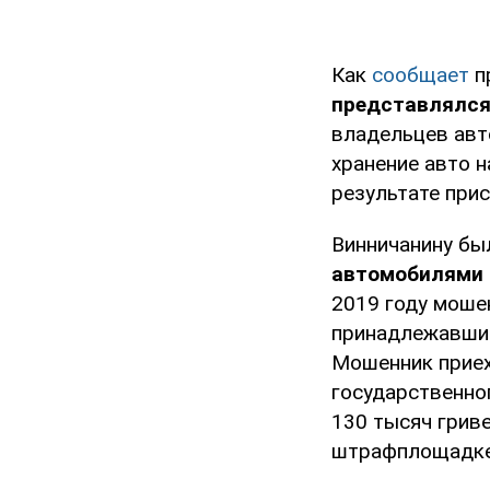
Как
сообщает
п
представлялся
владельцев авт
хранение авто 
результате при
Винничанину бы
автомобилями
2019 году моше
принадлежавший
Мошенник приех
государственно
130 тысяч грив
штрафплощадке