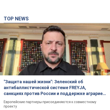
"Защита нашей жизни": Зеленский об
антибаллистической системе FREYJA,
санкциях против России и поддержке аграриев.
Видео
Европейские партнеры присоединяются к совместному
проекту
10 годин тому
76,9 т.
С 1 сентября украинским учителям повысят
зарплаты: Корецкий раскрыл подробности
Одновременно с повышением зарплат педагогам
правительство объявило об увеличении студенческих
стипендий
6 годин тому
4,5 т.
«Нам они тоже нужны»: Трамп ответил на