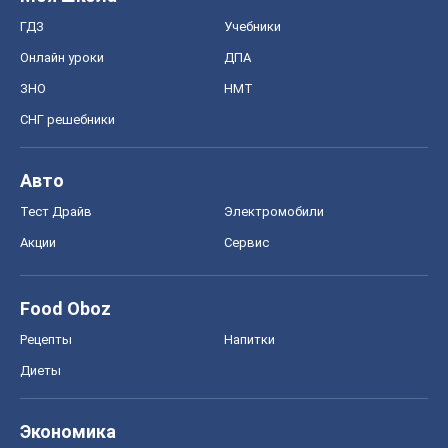
Food Oboz
Рецепты
Напитки
Диеты
Экономика
Рынки и компании
Mакроэкономика
MedOboz
Новости медицины
MAMACLUB
Шоу
Афиша
Сплетни
Красота
Мода