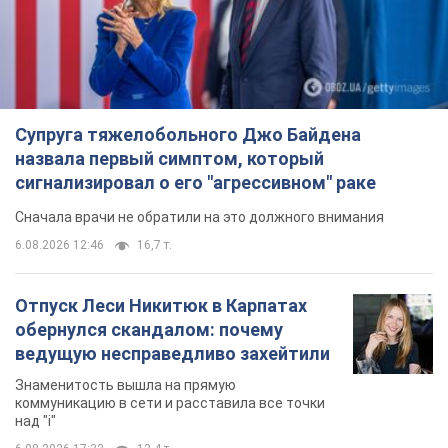
Отпуск Леси Никитюк в Карпатах
обернулся скандалом: почему
ведущую несправедливо захейтили
Знаменитость вышла на прямую
коммуникацию в сети и расставила все точки
над "i"
6.08.2026 17:32
13,4 т.
"Динамо" с победы стартовало в
квалификации Лиги конференций.
Видео
Матч прошел в Люблине
9 годин тому
2,4 т.