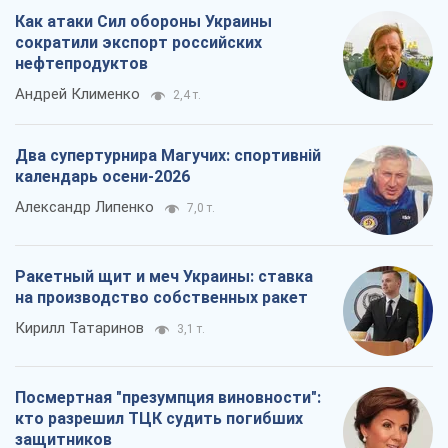
Ракетный щит и меч Украины: ставка
на производство собственных ракет
Кирилл Татаринов
3,1 т.
Посмертная "презумпция виновности":
кто разрешил ТЦК судить погибших
защитников
Марина Ставнійчук
7,1 т.
Все мнения
О компании
Команда