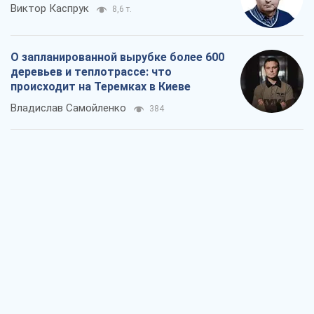
Как атаки Сил обороны Украины
сократили экспорт российских
нефтепродуктов
Андрей Клименко
2,4 т.
Два супертурнира Магучих: спортивній
календарь осени-2026
Александр Липенко
7,0 т.