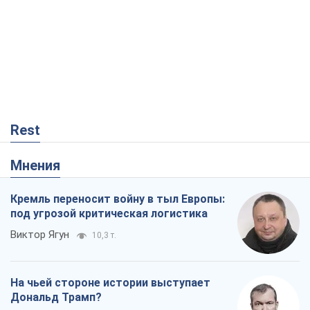
Кремль переносит войну в тыл Европы:
под угрозой критическая логистика
Виктор Ягун
10,3 т.
На чьей стороне истории выступает
Дональд Трамп?
Виктор Каспрук
8,6 т.
О запланированной вырубке более 600
деревьев и теплотрассе: что
происходит на Теремках в Киеве
Владислав Самойленко
384