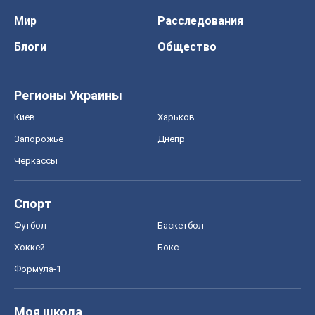
Спорт
Футбол
Баскетбол
Хоккей
Бокс
Формула-1
Моя школа
ГДЗ
Учебники
Онлайн уроки
ДПА
ЗНО
НМТ
СНГ решебники
Авто
Тест Драйв
Электромобили
Акции
Сервис