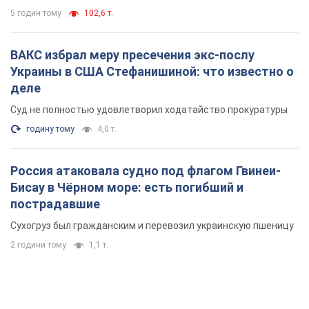
5 годин тому
102,6 т.
ВАКС избрал меру пресечения экс-послу
Украины в США Стефанишиной: что известно о
деле
Суд не полностью удовлетворил ходатайство прокуратуры
годину тому
4,0 т.
Россия атаковала судно под флагом Гвинеи-
Бисау в Чёрном море: есть погибший и
пострадавшие
Сухогруз был гражданским и перевозил украинскую пшеницу
2 години тому
1,1 т.