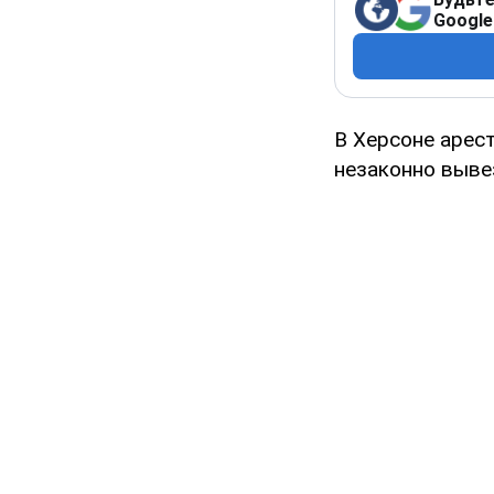
Google
В Херсоне арес
незаконно выве