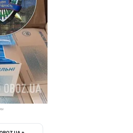
 OBOZ.UA в