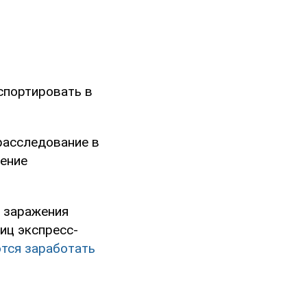
кспортировать в
расследование в
ление
и заражения
иц экспресс-
тся заработать