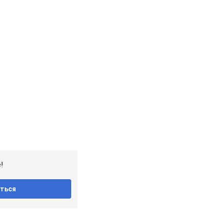
!
ться