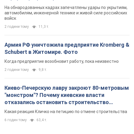
На обнародованных кадрах запечатлены удары по укрытиям,
автомобилям, инженерной технике и живой силе российских
войск
2 години тому
11,3 т.
Армия РФ уничтожила предприятие Kromberg &
Schubert в Житомире. Фото
Когда предприятие возобновит работу, пока неизвестно
2 години тому
9,8 т.
Киево-Печерскую лавру закроют 80-метровым
"монстром"? Почему киевские власти
отказались остановить строительство
небоскреба "московского верующего"
Какая реакция Кличко на петицию по отмене строительства
6 годин тому
63,4 т.