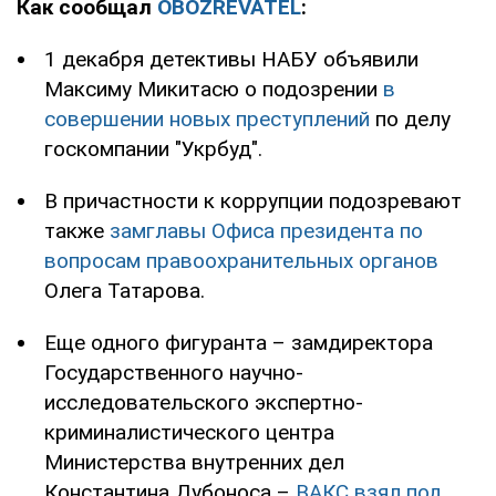
Как сообщал
OBOZREVATEL
:
1 декабря детективы НАБУ объявили
Максиму Микитасю о подозрении
в
совершении новых преступлений
по делу
госкомпании "Укрбуд".
В причастности к коррупции подозревают
также
замглавы Офиса президента по
вопросам правоохранительных органов
Олега Татарова.
Еще одного фигуранта – замдиректора
Государственного научно-
исследовательского экспертно-
криминалистического центра
Министерства внутренних дел
Константина Дубоноса –
ВАКС взял под