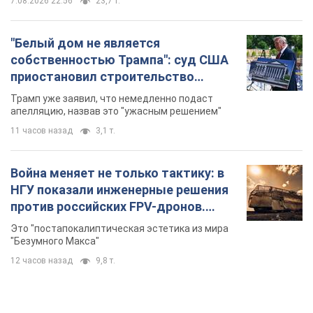
7.08.2026 22:56
23,7 т.
"Белый дом не является
собственностью Трампа": суд США
приостановил строительство
бального зала стоимостью 400 млн
Трамп уже заявил, что немедленно подаст
долларов
апелляцию, назвав это "ужасным решением"
11 часов назад
3,1 т.
Война меняет не только тактику: в
НГУ показали инженерные решения
против российских FPV-дронов.
Фото
Это "постапокалиптическая эстетика из мира
"Безумного Макса"
12 часов назад
9,8 т.