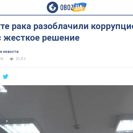
те рака разоблачили коррупци
с жесткое решение
е новости
16
21,0 т.