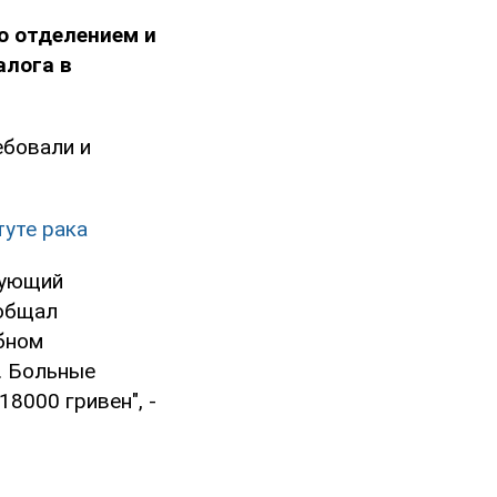
о отделением и
алога в
ебовали и
туте рака
дующий
ообщал
бном
. Больные
8000 гривен", -