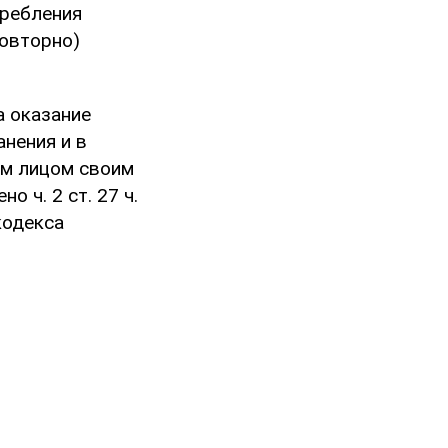
требления
овторно)
а оказание
нения и в
ым лицом своим
 ч. 2 ст. 27 ч.
 кодекса