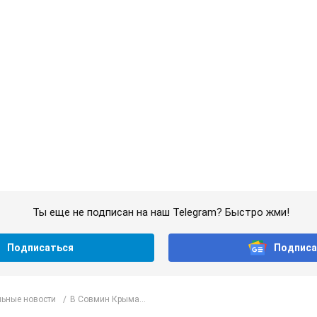
иция составила административный протокол. Вид
ия прибыли патрульные полицейские и следственно-оперативная
 т.
что глупы": в Черновцах водитель автобуса прояв
раинским военным и поплатился за это. Видео
сле конфликта с пассажирами и оскорблений в адрес военных
т.
ексуальностью": в Киеве консультант салона крас
ну после химиотерапии, разгорелся скандал. Фот
енил внешность женщины, заявив, что у нее "мужская стрижка"
7,1 т.