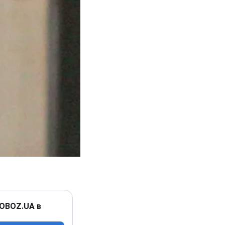
 OBOZ.UA в