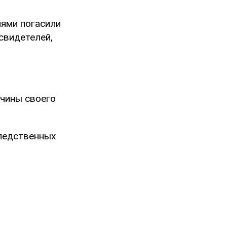
ями погасили
свидетелей,
ичины своего
ледственных