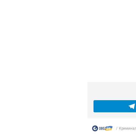
маршрутке: пол
На место происшеств
11 часов назад
11,0
"Воюют, потому 
неуважение к ук
Водителя уволили по
7.08.2026 15:47
9,4 
"Не следит за с
оскорбил женщи
Сотрудник салона оц
8 часов назад
1