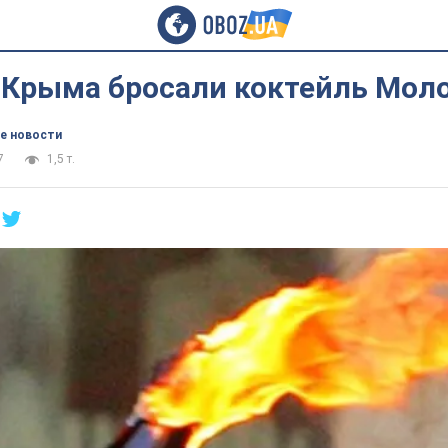
 Крыма бросали коктейль Мол
е новости
7
1,5 т.