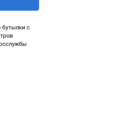
е бутылки с
стров
Госслужбы