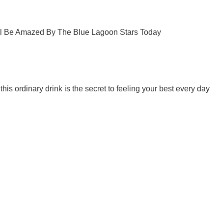
Ты еще не подписан на наш Telegram? Быстро жми!
Подписаться
Подписа
ьные новости
В Совмин Крыма...