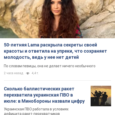
2 часа назад
4,4 т.
Сколько баллистических ракет
перехватила украинская ПВО в
июле: в Минобороны назвали цифру
Украинская ПВО работала в условиях
дефицита ракет-перехватчиков
5 часов назад
6,7 т.
Аурика Ротару через суд изменила
свою пенсию, на которую ранее
жаловалась: сколько получала
певица
В выплату не была включена зарплата
артистки за время работы в Черновицкой
филармонии
через 8 часов