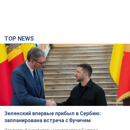
Зеленский впервые прибыл в Сербию:
запланирована встреча с Вучичем
Это первый визит главы государства в Белград
час назад
972
Третий армейский корпус создает для
российских оккупантов на Лиманском
направлении критический дискомфорт: как это
удалось
Сейчас это перерастает в кризис для всей группировки
3 часа назад
45,0 т.
В оккупированной Ялте прогремели мощные