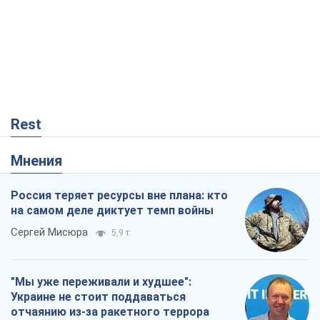
на самом деле диктует темп войны
Сергей Мисюра
5,9 т.
"Мы уже переживали и худшее":
Украине не стоит поддаваться
отчаянию из-за ракетного террора
Сергей Марченко, эксперт
6,7 т.
Запад проспал угрозу: Россия может
проверить НАТО войной
Леонид Невзлин
750