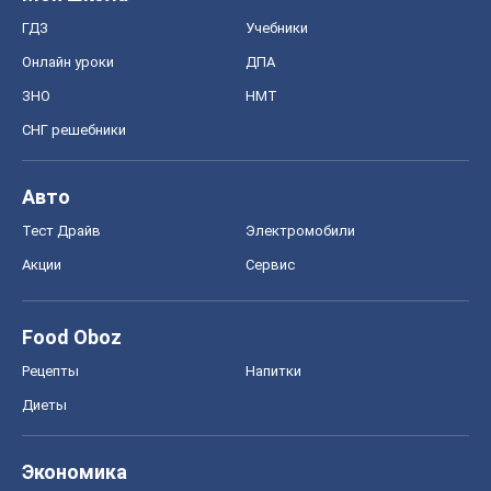
Food Oboz
Рецепты
Напитки
Диеты
Экономика
Рынки и компании
Mакроэкономика
MedOboz
Новости медицины
MAMACLUB
Шоу
Афиша
Сплетни
Красота
Мода
Женский Журнал