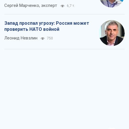
"Варта" и "Новатор" выдержали
пулеметный обстрел и удар FPV-дрона,
сохранив жизнь офицеру ВСУ
Украинская Бронетехника
1,6 т.
КНДР как катализатор войны, или О
новом этапе российско-
северокорейского союза
Алексей Кущ
1,7 т.
Выход в элиту ЧМ и триумф "Сокола":