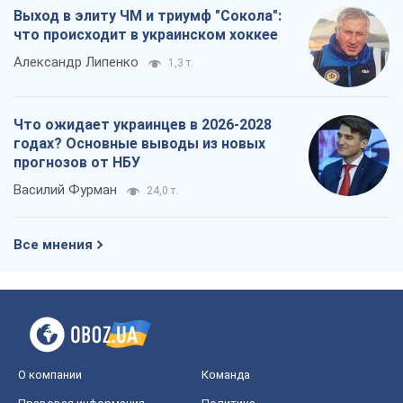
Василий Фурман
24,0 т.
Все мнения
О компании
Команда
Правовая информация
Политика
конфиденциальности
Реклама на сайте
Документы
Редакционная политика
Журналисты OBOZ.UA на месте
событий
OBOZ.UA
Политика