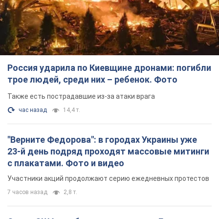
час назад
14,4 т.
"Верните Федорова": в городах Украины уже
23-й день подряд проходят массовые митинги
с плакатами. Фото и видео
Участники акций продолжают серию ежедневных протестов
7 часов назад
2,8 т.
Сенат США одобрил законопроект Грэма о
санкциях против России: что дальше
Документ предусматривает новые экономические
ограничения
7 часов назад
5,6 т.