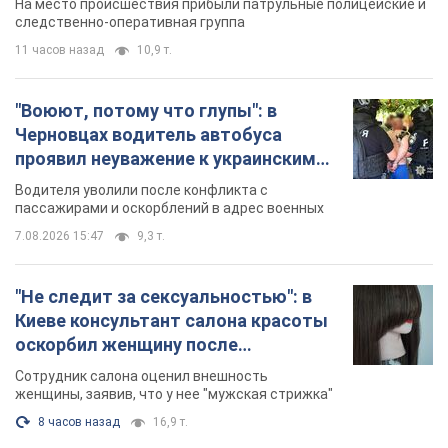
Видео
пассажирами и оскорблений в адрес военных
7.08.2026 15:47
9,3 т.
"Не следит за сексуальностью": в
Киеве консультант салона красоты
оскорбил женщину после
химиотерапии, разгорелся скандал.
Сотрудник салона оценил внешность
Фото
женщины, заявив, что у нее "мужская стрижка"
8 часов назад
16,9 т.