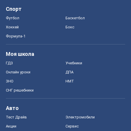
ГДЗ
Учебники
Онлайн уроки
ДПА
ЗНО
НМТ
СНГ решебники
Авто
Тест Драйв
Электромобили
Акции
Сервис
Food Oboz
Рецепты
Напитки
Диеты
Экономика