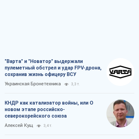
"Варта" и "Новатор" выдержали
пулеметный обстрел и удар FPV-дрона,
сохранив жизнь офицеру ВСУ
Украинская Бронетехника
3,3 т.
КНДР как катализатор войны, или О
новом этапе российско-
северокорейского союза
Алексей Кущ
3,4 т.
Выход в элиту ЧМ и триумф "Сокола":
что происходит в украинском хоккее
Александр Липенко
1,3 т.
Что ожидает украинцев в 2026-2028
годах? Основные выводы из новых
прогнозов от НБУ