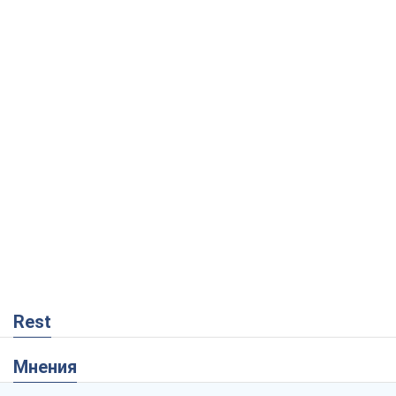
Rest
Мнения
Россия теряет ресурсы вне плана: кто
на самом деле диктует темп войны
Сергей Мисюра
9,3 т.
"Мы уже переживали и худшее":
Украине не стоит поддаваться
отчаянию из-за ракетного террора