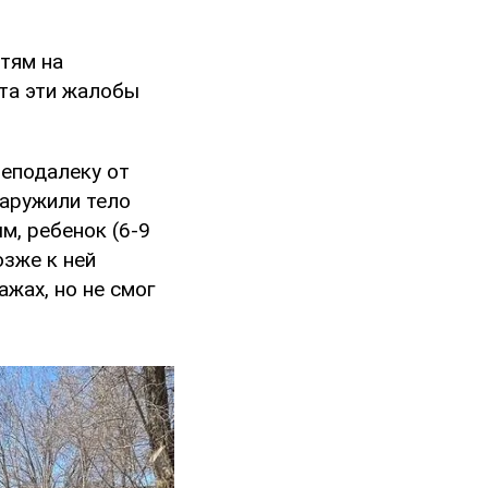
тям на
та эти жалобы
неподалеку от
наружили тело
, ребенок (6-9
озже к ней
жах, но не смог