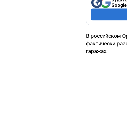
Google
В российском О
фактически раз
гаражах.