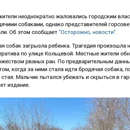
жители неоднократно жаловались городским влас
дячими собаками, однако представителей горсове
али. Об этом сообщает
"Осторожно, новости".
ая собак загрызла ребенка. Трагедия произошла 
ератива по улице Кольцевой. Местные жители об
ожеством рваных ран. По предварительным данным
угом, когда за ними стала идти бродячая собака, п
стая. Мальчик пытался убежать и скрыться в гара
шет издание.