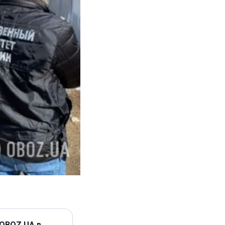
 OBOZ.UA в