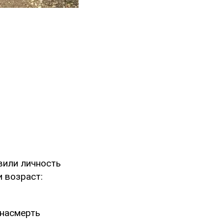
вили личность
и возраст:
 насмерть