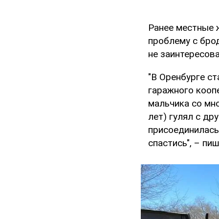
Ранее местные 
проблему с бро
не заинтересов
"В Оренбурге ст
гаражного кооп
мальчика со мн
лет) гулял с др
присоединилась 
спастись", – пи