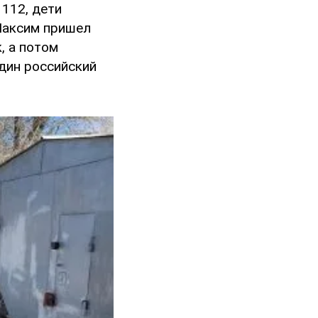
 112, дети
 Максим пришел
, а потом
один российский