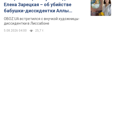
Елена Зарецкая – об убийстве
бабушки-диссидентки Аллы
Горской, критике сына Стуса и
OBOZ.UA встретился с внучкой художницы-
бегстве в Португалию с пятью
диссидентки в Лиссабоне
детьми
5.08.2026 04:00
25,7 т.