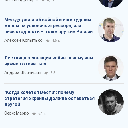
4,7 т.
Между ужасной войной и еще худшим
миром на условиях агрессора, или
Безысходность – тоже оружие России
Алексей Копытько
4,6 т.
Лестница эскалации войны: к чему нам
нужно готовиться
Андрей Шевчишин
5,5 т.
"Когда хочется мести": почему
стратегия Украины должна оставаться
другой
Серж Марко
6,1 т.