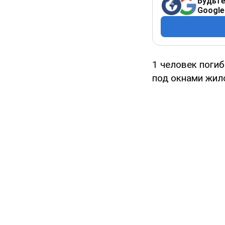
Будьте
Google
1 человек поги
под окнами жило