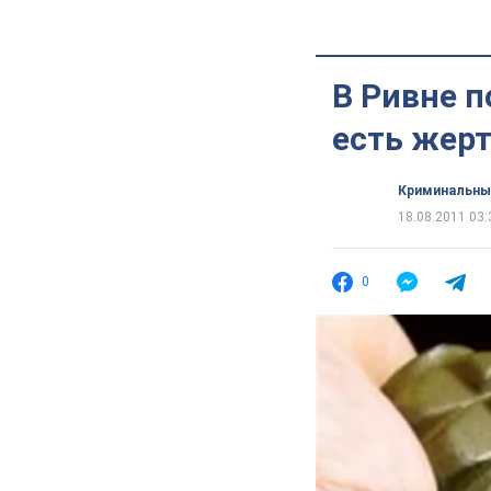
В Ривне 
есть жер
Криминальны
18.08.2011 03:
0