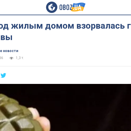
под жилым домом взорвалась г
твы
е новости
36
1,3 т.