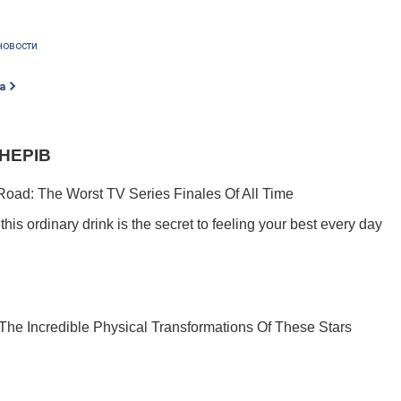
новости
а