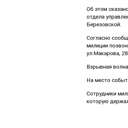
Об этом сказан
отдела управле
Березовской.
Согласно сообщ
милиции позвон
ул.Макарова, 2
Взрывная волна
На место событ
Сотрудники мили
которую держал