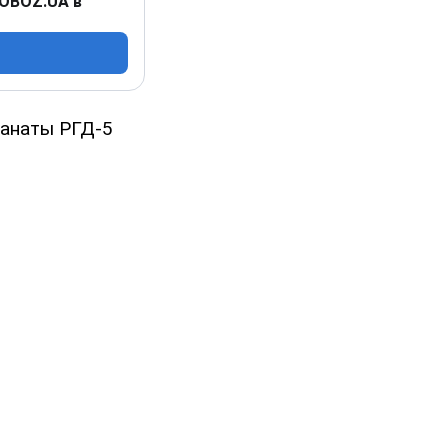
 OBOZ.UA в
ранаты РГД-5