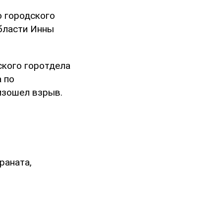
о городского
области Инны
ского горотдела
 по
изошел взрыв.
раната,