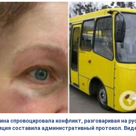
на спровоцировала конфликт, разговаривая на ру
иция составила административный протокол. Вид