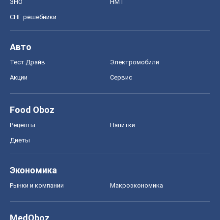
ЗНО
НМТ
СНГ решебники
Авто
Тест Драйв
Электромобили
Акции
Сервис
Food Oboz
Рецепты
Напитки
Диеты
Экономика
Рынки и компании
Mакроэкономика
MedOboz