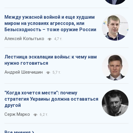
Между ужасной войной и еще худшим
миром на условиях агрессора, или
Безысходность – тоже оружие России
Алексей Копытько
4,7 т.
Лестница эскалации войны: к чему нам
нужно готовиться
Андрей Шевчишин
5,7 т.
"Когда хочется мести": почему
стратегия Украины должна оставаться
другой
Серж Марко
6,2 т.
Все мнения