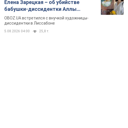
Елена Зарецкая – об убийстве
бабушки-диссидентки Аллы
Горской, критике сына Стуса и
OBOZ.UA встретился с внучкой художницы-
бегстве в Португалию с пятью
диссидентки в Лиссабоне
детьми
5.08.2026 04:00
25,8 т.