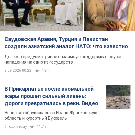
нападения на одно из государств
8.08.2026 00:22
4,8 т.
В Прикарпатье после аномальной
жары прошел сильный ливень:
дороги превратились в реки. Видео
Непогода обрушилась на Ивано-Франковскую
область и курортный Буковель
6 годин тому
11,7 т.
Хорватия унизила сборную России
по спортивной гимнастике,
официально не пустив на чемпионат
Европы основных спортсменов
Турнир пройдет в Загребе с 13 по 23 августа
6 годин тому
9,2 т.