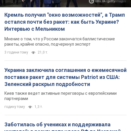
Украина заключила соглашения о ежемесячной
поставке ракет для системы Patriot из США:
Зеленский раскрыл подробности
Киев также ведет активные переговоры с европейскими
партнерами
годину тому
1,3 т.
Заботилась об учениках и поддерживала
учителей: в результате удара РФ по Киевской
области погибли директор киевского лицея, её
муж и внук
Вечная память жертвам российского террора
2 години тому
12,4 т.
Rest