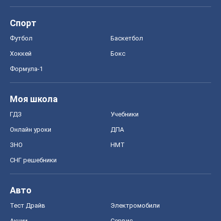
Моя школа
ГДЗ
Учебники
Онлайн уроки
ДПА
ЗНО
НМТ
СНГ решебники
Авто
Тест Драйв
Электромобили
Акции
Сервис
Food Oboz
Рецепты
Напитки
Диеты
Экономика