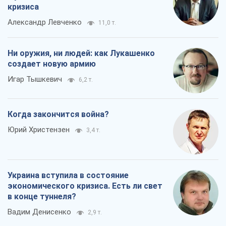
Когда закончится война?
Юрий Христензен
3,4 т.
Украина вступила в состояние
экономического кризиса. Есть ли свет
в конце туннеля?
Вадим Денисенко
2,9 т.
Чей будет Крым, тот и победит (NSJ), а
украинских футбольных чиновников
могут назвать убийцами
Александр Кирш
3,6 т.
Запад проспал угрозу: Россия может
проверить НАТО войной