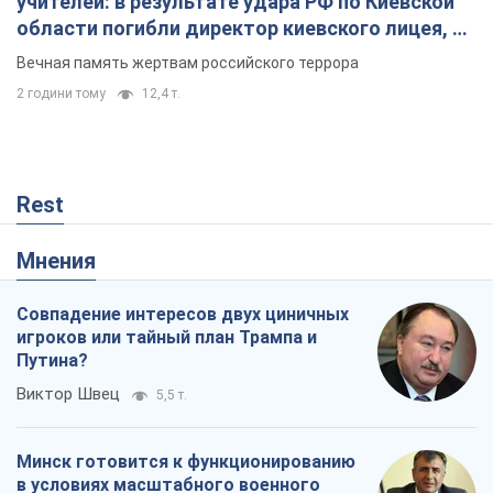
Мнения
Совпадение интересов двух циничных
игроков или тайный план Трампа и
Путина?
Виктор Швец
5,5 т.
Минск готовится к функционированию
в условиях масштабного военного
кризиса
Александр Левченко
11,0 т.
Ни оружия, ни людей: как Лукашенко
создает новую армию
Игар Тышкевич
6,2 т.