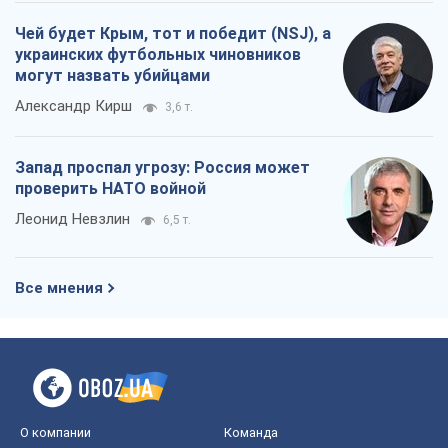
Леонид Невзлин
6,5 т.
Все мнения
О компании
Команда
Правовая информация
Политика
конфиденциальности
Реклама на сайте
Документы
Редакционная политика
Журналисты OBOZ.UA на месте
событий