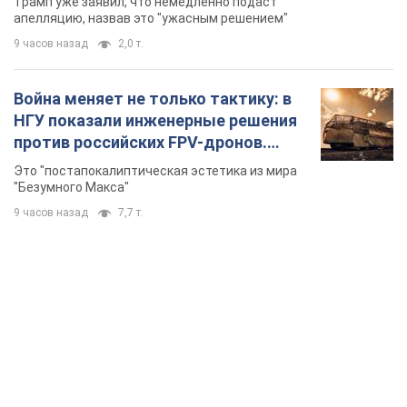
Трамп уже заявил, что немедленно подаст
долларов
апелляцию, назвав это "ужасным решением"
9 часов назад
2,0 т.
Война меняет не только тактику: в
НГУ показали инженерные решения
против российских FPV-дронов.
Фото
Это "постапокалиптическая эстетика из мира
"Безумного Макса"
9 часов назад
7,7 т.