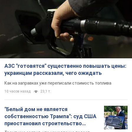
АЗС "готовятся" существенно повышать цены:
украинцам рассказали, чего ожидать
Как на заправках уже переписали стоимость топлива
10 часов назад
23,1 т.
"Белый дом не является
собственностью Трампа": суд США
приостановил строительство
бального зала стоимостью 400 млн