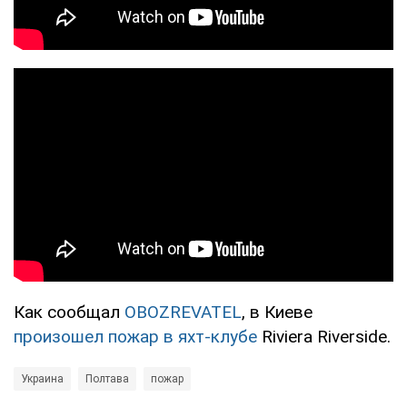
Как сообщал
OBOZREVATEL
, в Киеве
произошел пожар в яхт-клубе
Riviera Riverside.
Украина
Полтава
пожар