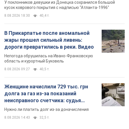
У поклонников девушки из Донецка сохранился большой
кусок коврового покрытия с надписью "Атланта-1996"
8.08.2026 18:30
40,4 т.
В Прикарпатье после аномальной
жары прошел сильный ливень:
дороги превратились в реки. Видео
Непогода обрушилась на Ивано-Франковскую
область и курортный Буковель
8.08.2026 09:27
40,5 т.
Женщине начислили 729 тыс. грн
долга за газ из-за показаний
неисправного счетчика: судья
вынес неожиданное решение
Нужно ли платить долг из-за доначисления
8.08.2026 14:43
32,5 т.