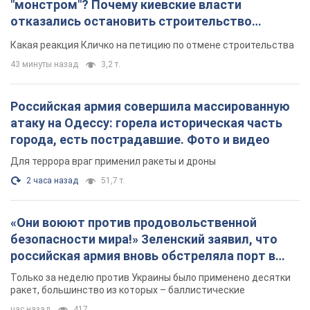
"монстром"? Почему киевские власти
отказались остановить строительство
небоскреба "московского верующего"
Какая реакция Кличко на петицию по отмене строительства
43 минуты назад
3,2 т.
Российская армия совершила массированную
атаку на Одессу: горела историческая часть
города, есть пострадавшие. Фото и видео
Для террора враг применил ракеты и дроны
2 часа назад
51,7 т.
«Они воюют против продовольственной
безопасности мира!» Зеленский заявил, что
российская армия вновь обстреляла порт в
Одессе
Только за неделю против Украины было применено десятки
ракет, большинство из которых – баллистические
час назад
417