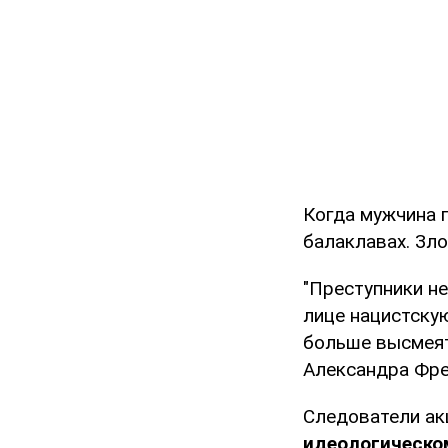
Когда мужчина 
балаклавах. Зл
"Преступники не
лице нацистску
больше высмеят
Александра Фре
Следователи акц
идеологическо