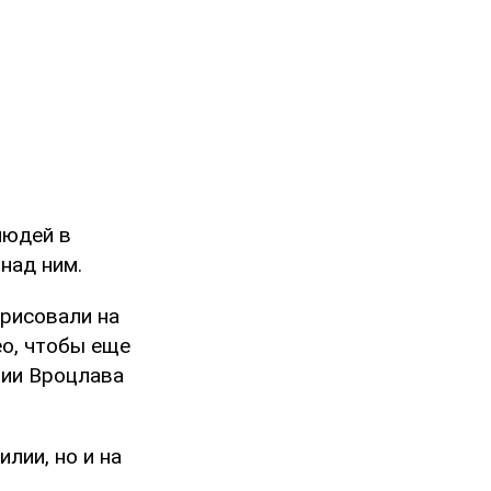
людей в
над ним.
арисовали на
ео, чтобы еще
ции Вроцлава
лии, но и на