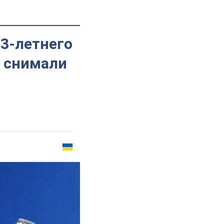
23-летнего
у снимали