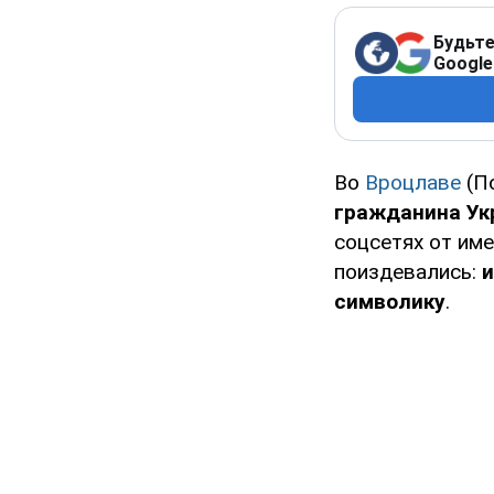
Будьте
Google
Во
Вроцлаве
(П
гражданина Ук
соцсетях от им
поиздевались:
и
символику
.