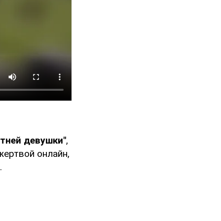
тней девушки"
,
жертвой онлайн,
.