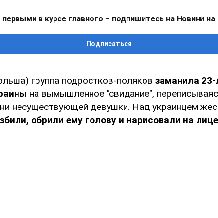
 первыми в курсе главного – подпишитесь на Новини на
Подписаться
ольша) группа подростков-поляков
заманила 23-
раины
на вымышленное "свидание", переписываяс
ени несуществующей девушки. Над украинцем жес
збили, обрили ему голову и нарисовали на лиц