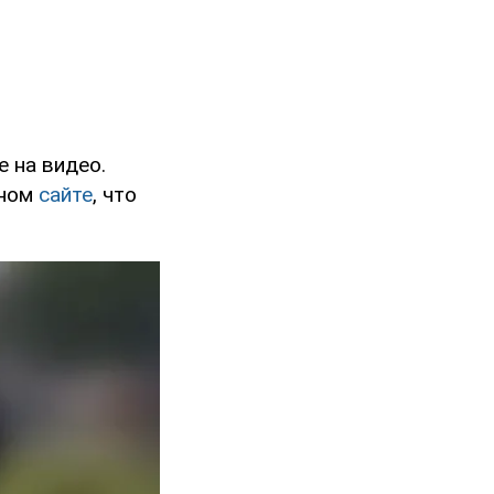
 на видео.
ьном
сайте
, что