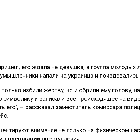
пришел, его ждала не девушка, а группа молодых 
оумышленники напали на украинца и поиздевались 
 только избили жертву, но и обрили ему голову, н
ю символику и записали все происходящее на вид
ь его", – рассказал заместитель комиссара поли
йс.
ентируют внимание не только на физическом наси
м содержании
преступления.