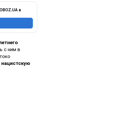
 OBOZ.UA в
летнего
ь с ним в
токо
е нацистскую