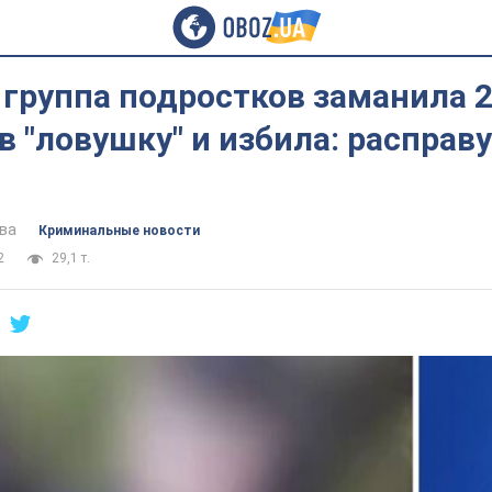
группа подростков заманила 
в "ловушку" и избила: расправ
ва
Криминальные новости
2
29,1 т.