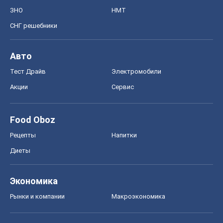
Рецепты
Напитки
Диеты
Экономика
Рынки и компании
Mакроэкономика
MedOboz
Новости медицины
MAMACLUB
Шоу
Афиша
Сплетни
Красота
Мода
Женский Журнал