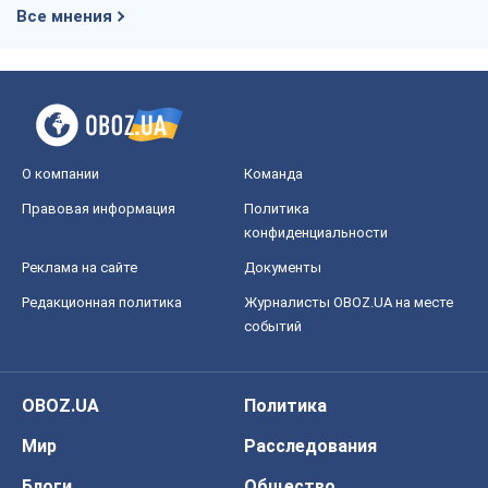
Редакционная политика
Журналисты OBOZ.UA на месте
событий
OBOZ.UA
Политика
Мир
Расследования
Блоги
Общество
Регионы Украины
Киев
Харьков
Запорожье
Днепр
Черкассы
Спорт
Футбол
Баскетбол