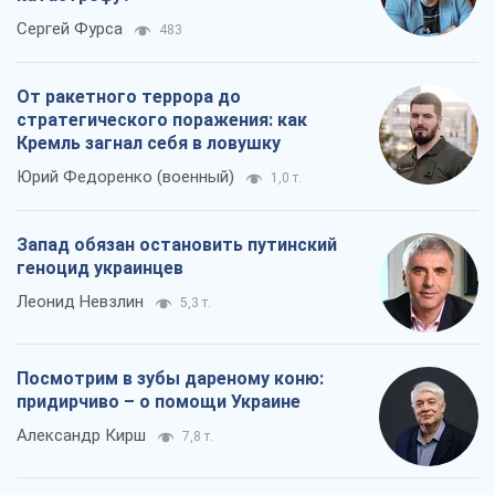
Леонид Невзлин
5,3 т.
Посмотрим в зубы дареному коню:
придирчиво – о помощи Украине
Александр Кирш
7,8 т.
Все мнения
О компании
Команда
Правовая информация
Политика
конфиденциальности
Реклама на сайте
Документы