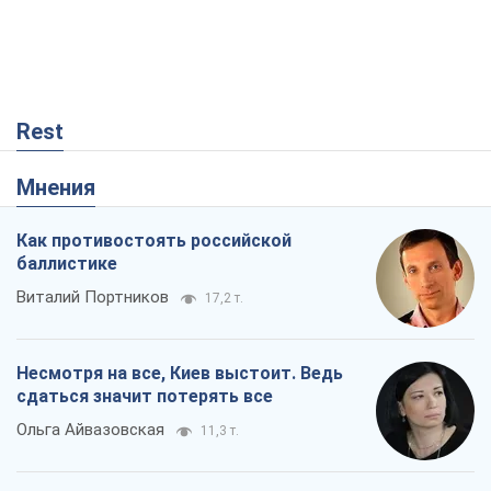
Виталий Портников
17,2 т.
Несмотря на все, Киев выстоит. Ведь
сдаться значит потерять все
Ольга Айвазовская
11,3 т.
Украинский бизнес – тоже часть
обороноспособности страны. Не
отдавайте их рынок чужим
Алексей Давиденко
42