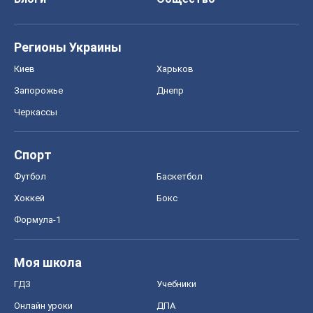
Хоккей
Бокс
Формула-1
Моя школа
ГДЗ
Учебники
Онлайн уроки
ДПА
ЗНО
НМТ
СНГ решебники
Авто
Тест Драйв
Электромобили
Акции
Сервис
Food Oboz