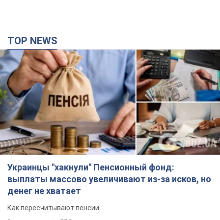
Украинцы "хакнули" Пенсионный фонд:
выплаты массово увеличивают из-за исков, но
денег не хватает
Как пересчитывают пенсии
3 часа назад
77,0 т.
ВАКС избрал меру пресечения экс-послу
Украины в США Стефанишиной: что известно о
деле
Суд не полностью удовлетворил ходатайство прокуратуры
38 минут назад
1,9 т.
Россия атаковала судно под флагом Гвинеи-
Бисау в Чёрном море: есть погибший и