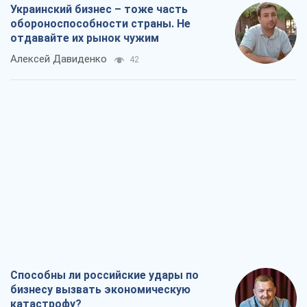
Способны ли российские удары по
бизнесу вызвать экономическую
катастрофу?
Сергей Фурса
483
От ракетного террора до
стратегического поражения: как
Кремль загнал себя в ловушку
Юрий Федоренко (военный)
1,0 т.
Запад обязан остановить путинский
геноцид украинцев