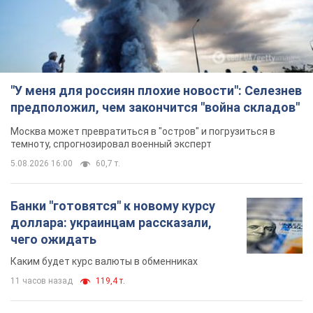
Банки "готовятся" к новому курсу
доллара: украинцам рассказали,
чего ожидать
Каким будет курс валюты в обменниках
11 часов назад
119,4 т.
"Джипинг разрушает экосистемы,
которые формировались сотни
лет": в Greenpeace забили тревогу
В высокогорье расположены альпийские и
субальпийские луга – редкие природные
комплексы, которые формировались на протяжении сотен
лет
11 часов назад
1,5 т.