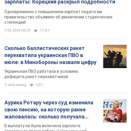
Аурика Ротару через суд изменила
свою пенсию, на которую ранее
жаловалась: сколько получала
певица
В выплату не была включена зарплата
артистки за время работы в Черновицкой
филармонии
через 10 часов