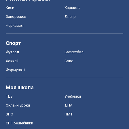
ГДЗ
Учебники
Онлайн уроки
ДПА
ЗНО
НМТ
СНГ решебники
Авто
Тест Драйв
Электромобили
Акции
Сервис
Food Oboz
Рецепты
Напитки
Диеты
Экономика
Рынки и компании
Mакроэкономика