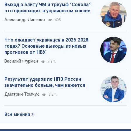
3,2 т.
Все мнения
О компании
Команда
Правовая информация
Политика
конфиденциальности
Реклама на сайте
Документы
Редакционная политика
Журналисты OBOZ.UA на месте
событий
OBOZ.UA
Политика