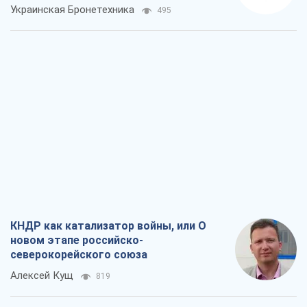
КНДР как катализатор войны, или О
новом этапе российско-
северокорейского союза
Алексей Кущ
819
Выход в элиту ЧМ и триумф "Сокола":
что происходит в украинском хоккее
Александр Липенко
405
Что ожидает украинцев в 2026-2028
годах? Основные выводы из новых
прогнозов от НБУ
Василий Фурман
7,9 т.
Результат ударов по НПЗ России
значительно больше, чем кажется
Дмитрий Томчук