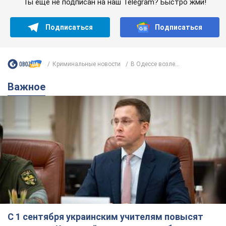
С 1 сентября украинским учителям повысят
зарплаты: Корецкий раскрыл подробности
Одновременно с повышением зарплат педагогам
правительство объявило об увеличении студенческих
стипендий
7.08.2026 00:29
11,8 т.
Сколько баллистических ракет
перехватила украинская ПВО в
июле: в Минобороны назвали цифру
Украинская ПВО работала в условиях
дефицита ракет-перехватчиков
3 часа назад
5,8 т.