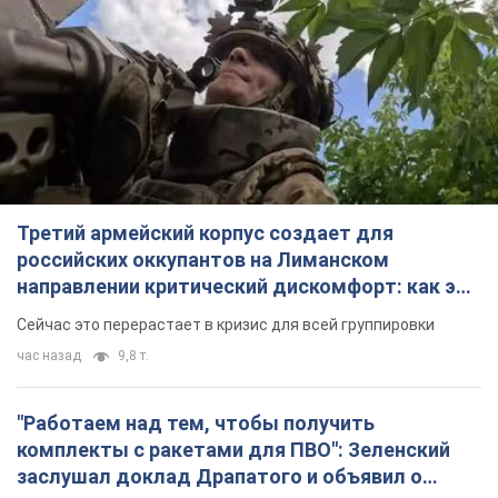
"Работаем над тем, чтобы получить
комплекты с ракетами для ПВО": Зеленский
заслушал доклад Драпатого и объявил о
новых мерах
В частности, он обсудил с главнокомандующим кадровые
вопросы в украинской армии
3 часа назад
2,4 т.
В оккупированной Ялте прогремели мощные
взрывы: поднимается черный дым. Фото и
видео
Город, вероятно, подвергся атаке дронов
4 часа назад
5,7 т.