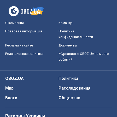
Мир
Расследования
Блоги
Общество
Регионы Украины
Киев
Харьков
Запорожье
Днепр
Черкассы
Спорт
Футбол
Баскетбол
Хоккей
Бокс
Формула-1
Моя школа