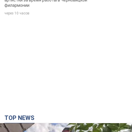
TOP NEWS
Третий армейский корпус создает для
российских оккупантов на Лиманском
направлении критический дискомфорт: как это
удалось
Сейчас это перерастает в кризис для всей группировки
час назад
9,8 т.