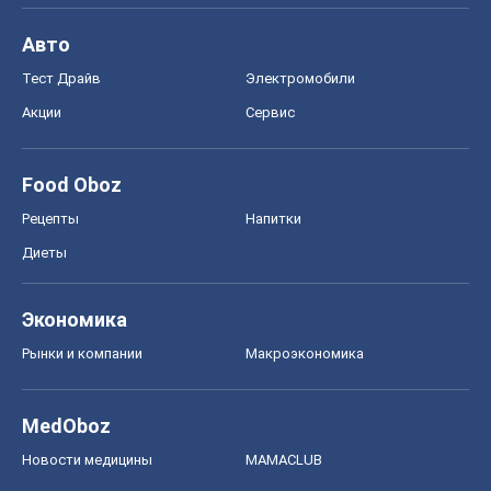
MedOboz
Новости медицины
MAMACLUB
Шоу
Афиша
Сплетни
Красота
Мода
Женский Журнал