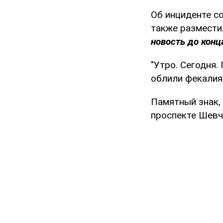
Об инциденте с
также размест
новость до конц
"Утро. Сегодня
облили фекалиям
Памятный знак,
проспекте Шевч