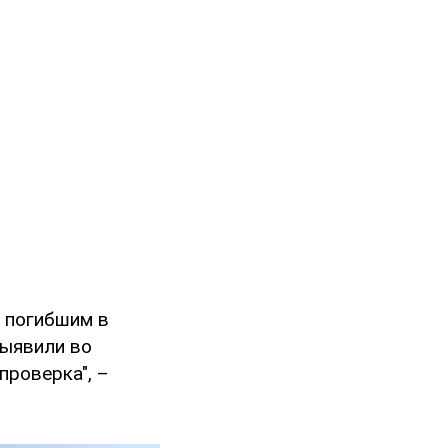
, погибшим в
выявили во
проверка", –