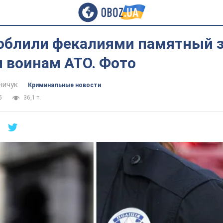
 облили фекалиями памятный 
 воинам АТО. Фото
ничук
Криминальные новости
5
36,1 т.