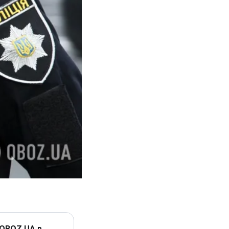
 OBOZ.UA в