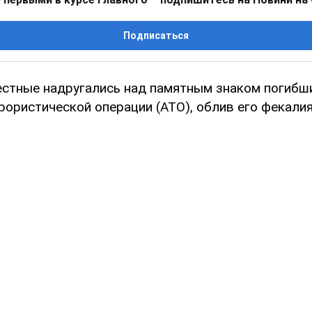
Подписаться
естные надругались над памятным знаком погибш
рористической операции (АТО), облив его фекалия