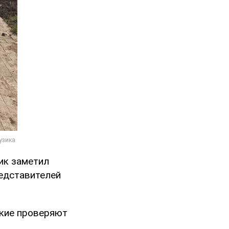
ик заметил
редставителей
ские проверяют