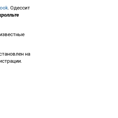
ook
. Одессит
кролльте
еизвестные
становлен на
истрации.