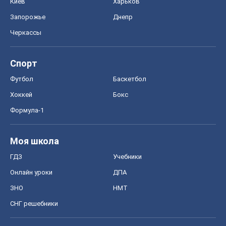
Киев
Харьков
Запорожье
Днепр
Черкассы
Спорт
Футбол
Баскетбол
Хоккей
Бокс
Формула-1
Моя школа
ГДЗ
Учебники
Онлайн уроки
ДПА
ЗНО
НМТ
СНГ решебники