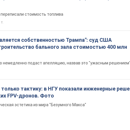
е переписали стоимость топлива
 т.
является собственностью Трампа": суд США
троительство бального зала стоимостью 400 млн
то немедленно подаст апелляцию, назвав это "ужасным решением
 только тактику: в НГУ показали инженерные реш
ких FPV-дронов. Фото
ческая эстетика из мира "Безумного Макса"