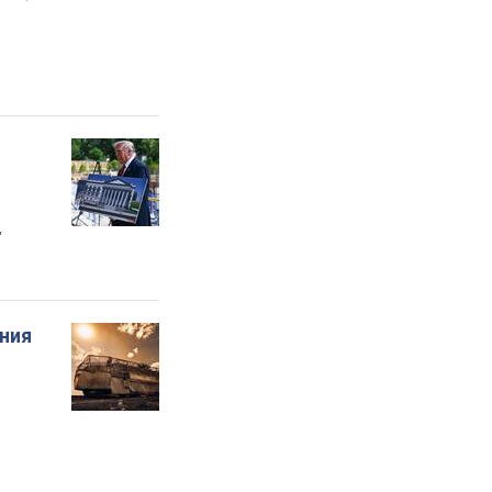
"
ения