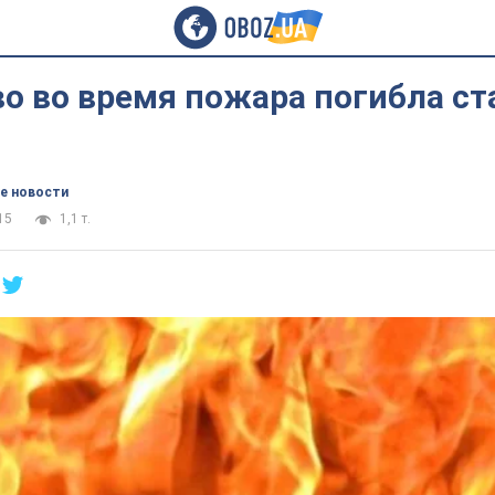
о во время пожара погибла ст
е новости
15
1,1 т.