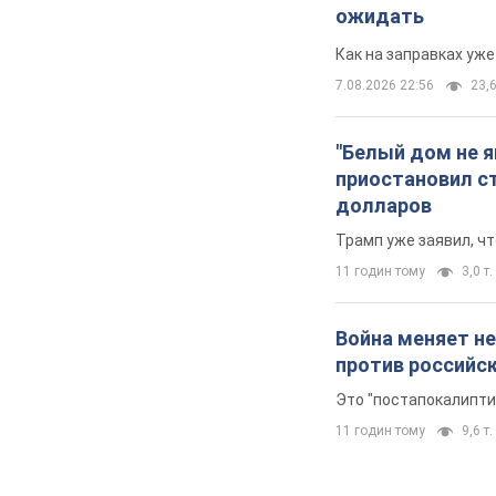
ожидать
Как на заправках уж
7.08.2026 22:56
23,6
"Белый дом не 
приостановил с
долларов
Трамп уже заявил, ч
11 годин тому
3,0 т.
Война меняет не
против российс
Это "постапокалипти
11 годин тому
9,6 т.