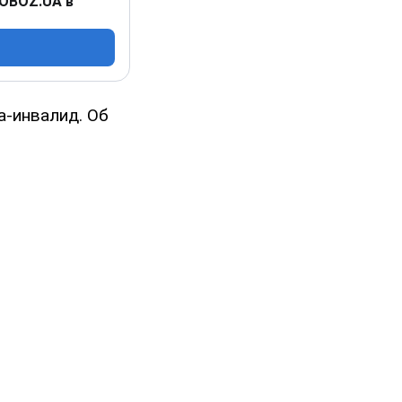
 OBOZ.UA в
а-инвалид. Об