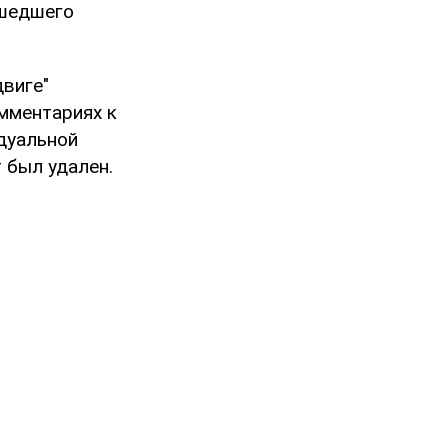
ошедшего
двиге"
омментариях к
идуальной
 был удален.