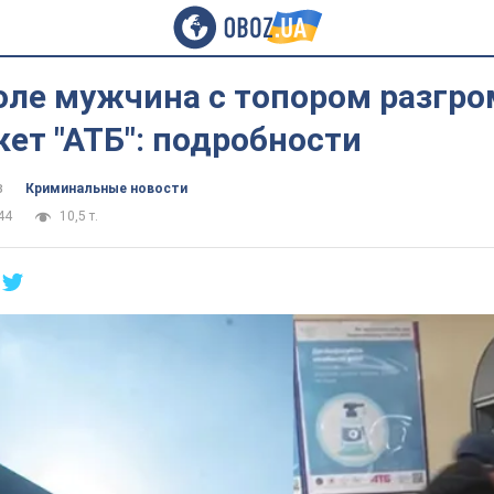
оле мужчина с топором разгр
ет "АТБ": подробности
в
Криминальные новости
44
10,5 т.