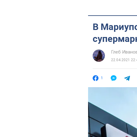
В Мариуп
супермарк
Глеб Ивано
22.04.2021 22:
1