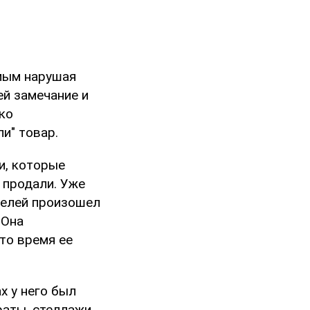
амым нарушая
ей замечание и
ко
и" товар.
и, которые
е продали. Уже
телей произошел
 Она
-то время ее
х у него был
раты, стеллажи