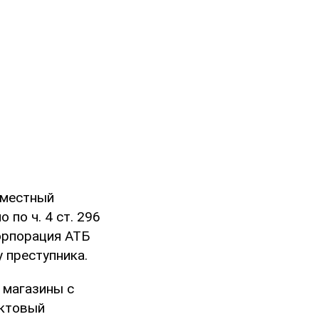
 местный
по ч. 4 ст. 296
Корпорация АТБ
 преступника.
 магазины с
уктовый