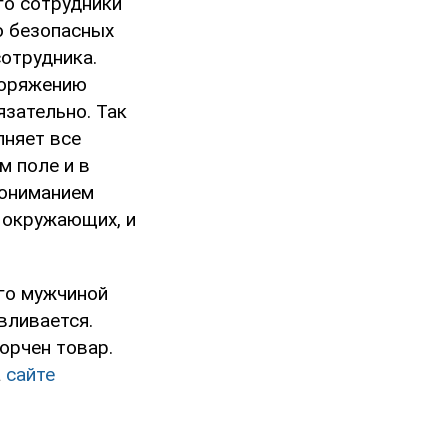
го сотрудники
ю безопасных
сотрудника.
поряжению
язательно. Так
лняет все
м поле и в
пониманием
и окружающих, и
го мужчиной
вливается.
орчен товар.
а
сайте