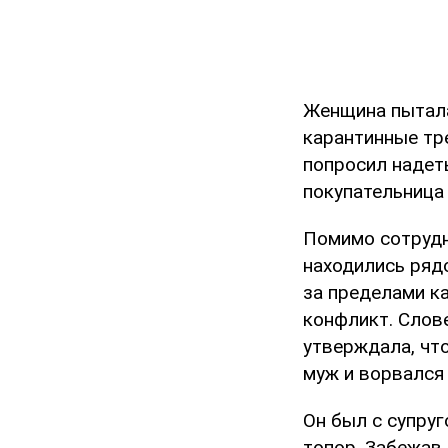
Женщина пытала
карантинные тр
попросил надеть
покупательница 
Помимо сотрудн
находились рядо
за пределами к
конфликт. Слов
утверждала, что
муж и ворвался 
Он был с супруг
топор. Забежав 