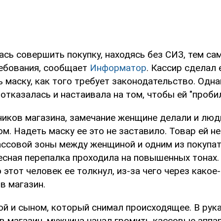
сь совершить покупку, находясь без СИЗ, тем с
ебования, сообщает
Информатор
. Кассир сделал 
 маску, как того требует законодательство. Одна
отказалась и настаивала на том, чтобы ей "пробил
иков магазина, замечание женщине делали и люд
м. Надеть маску ее это не заставило. Товар ей н
ассовой зоны между женщиной и одним из покупа
есная перепалка проходила на повышенных тонах.
 этот человек ее толкнул, из-за чего через какое
в магазин.
ой и сыном, который снимал происходящее. В рука
в магазин, мужчина начал громить кассовые аппа