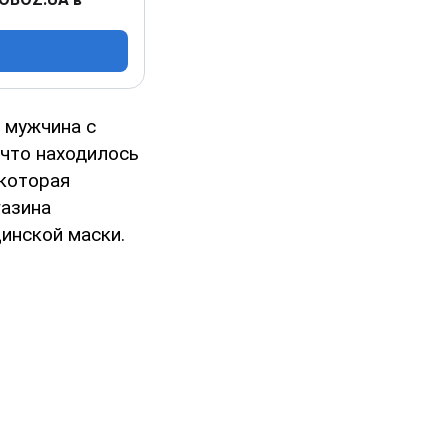
е мужчина с
 что находилось
 которая
газина
инской маски.