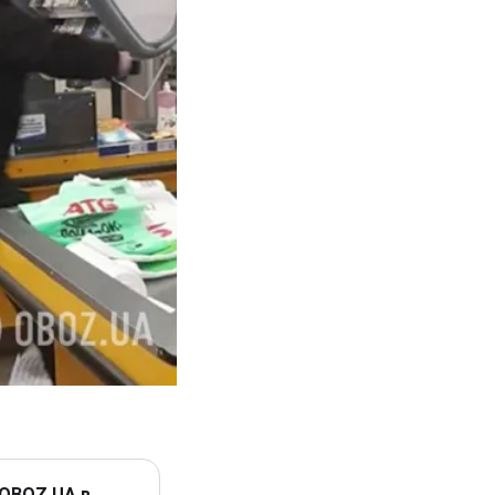
 OBOZ.UA в