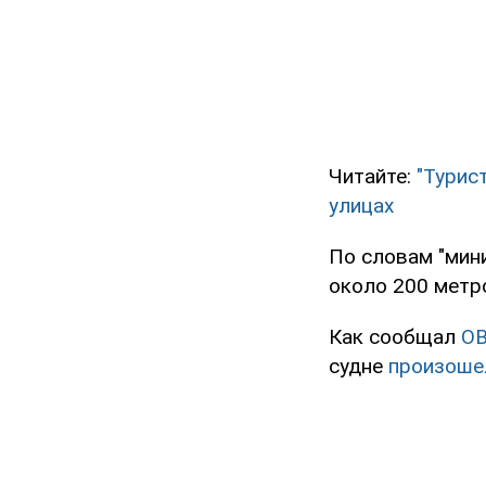
Читайте:
"Турис
улицах
По словам "мини
около 200 метро
Как сообщал
O
судне
произоше