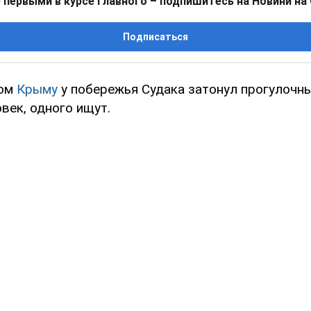
 первыми в курсе главного – подпишитесь на Новини на
Подписаться
ном
Крыму
у побережья Судака затонул прогулочны
век, одного ищут.