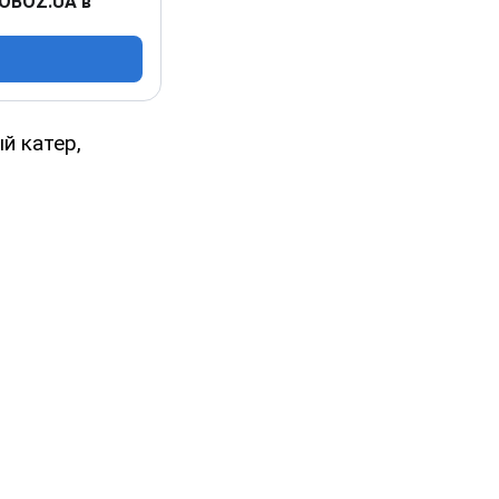
 OBOZ.UA в
й катер,