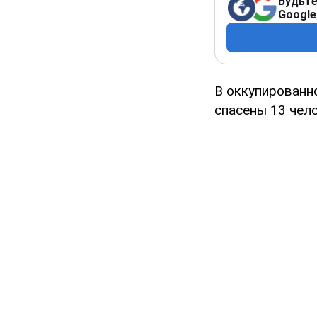
Будьте
Google
В оккупирован
спасены 13 чело