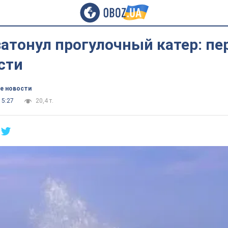
атонул прогулочный катер: п
сти
е новости
15:27
20,4 т.