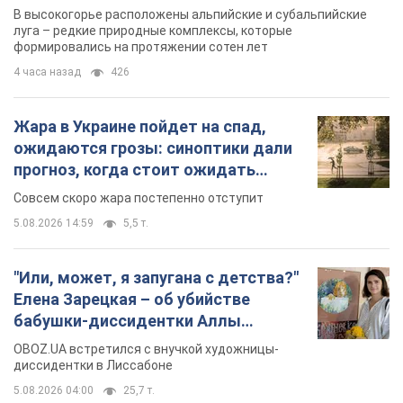
В высокогорье расположены альпийские и субальпийские
луга – редкие природные комплексы, которые
формировались на протяжении сотен лет
4 часа назад
426
Жара в Украине пойдет на спад,
ожидаются грозы: синоптики дали
прогноз, когда стоит ожидать
изменения погоды
Совсем скоро жара постепенно отступит
5.08.2026 14:59
5,5 т.
"Или, может, я запугана с детства?"
Елена Зарецкая – об убийстве
бабушки-диссидентки Аллы
Горской, критике сына Стуса и
OBOZ.UA встретился с внучкой художницы-
бегстве в Португалию с пятью
диссидентки в Лиссабоне
детьми
5.08.2026 04:00
25,7 т.