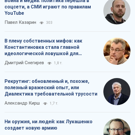
Война и медиа: политика перешла в
соцсети, а СМИ играют по правилам
YouTube
Павел Казарин
303
В плену собственных мифов: как
Константиновка стала главной
идеологической ловушкой для
российских оккупантов
Дмитрий Снегирев
1,8 т.
Рекрутинг: обновленный и, похоже,
полезный вражеский опыт, или
Диалектика требовательной трусости
Александр Кирш
1,7 т.
Ни оружия, ни людей: как Лукашенко
создает новую армию