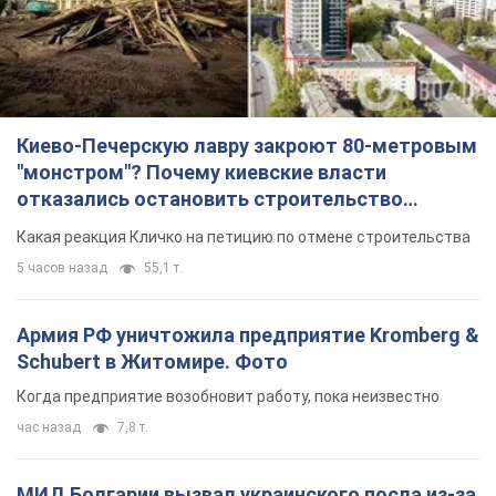
Киево-Печерскую лавру закроют 80-метровым
"монстром"? Почему киевские власти
отказались остановить строительство
небоскреба "московского верующего"
Какая реакция Кличко на петицию по отмене строительства
5 часов назад
55,1 т.
Армия РФ уничтожила предприятие Kromberg &
Schubert в Житомире. Фото
Когда предприятие возобновит работу, пока неизвестно
час назад
7,8 т.
МИД Болгарии вызвал украинского посла из-за