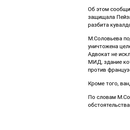
Об этом сообщи
защищала Пейза
разбита кувалд
М.Соловьева по
уничтожена целе
Адвокат не иск
МИД, здание ко
против француз
Кроме того, ва
По словам М.Со
обстоятельства