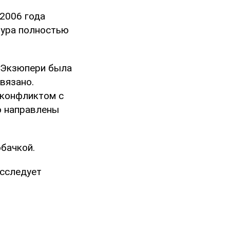
 2006 года
тура полностью
т-Экзюпери была
связано.
 конфликтом с
о направлены
бачкой.
асследует