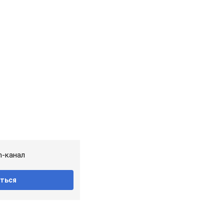
m-канал
ться