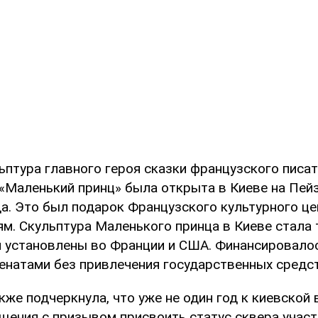
ьптура главного героя сказки французского писат
«Маленький принц» была открыта в Киеве на Пей
да. Это был подарок Французского культурного ц
м. Скульптура Маленького принца в Киеве стала 
и установлены во Франции и США. Финансировало
енатами без привлечения государственных средст
же подчеркнула, что уже не один год к киевской 
щения с призывом присвоить статус сквера участ