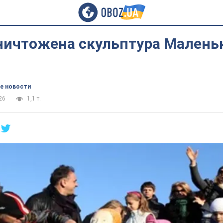
уничтожена скульптура Малень
е новости
26
1,1 т.