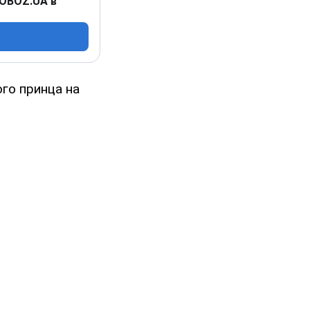
 OBOZ.UA в
го принца на