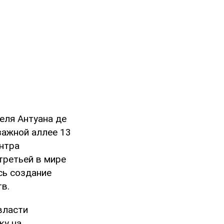
еля Антуана де
зажной аллее 13
ентра
третьей в мире
сь создание
в.
власти
ку на