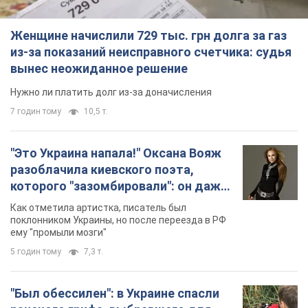
Женщине начислили 729 тыс. грн долга за газ
из-за показаний неисправного счетчика: судья
вынес неожиданное решение
Нужно ли платить долг из-за доначисления
7 годин тому
10,5 т.
"Это Украина напала!" Оксана Вояж
разоблачила киевского поэта,
которого "зазомбировали": он даже
русского не знал, а теперь хочет
Как отметила артистка, писатель был
геноцида украинцев
поклонником Украины, но после переезда в РФ
ему "промыли мозги"
5 годин тому
7,3 т.
"Был обессилен": в Украине спасли