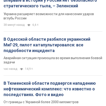
Впервые в истории у России нет безопасного
стратегического тыла, – Зеленский
Украина расширяет возможности для нанесения ударов
вглубь России
38 минут назад
6,6 т.
В Одесской области разбился украинский
МиГ-29, пилот катапультировался: все
подробности инцидента
Аварийная ситуация произошла во время выполнения боевой
задачи
час назад
14,9 т.
В Тюменской области подвергся нападению
нефтехимический комплекс: что известно о
последствиях. Фото и видео
От границы с Украиной более 2000 километров