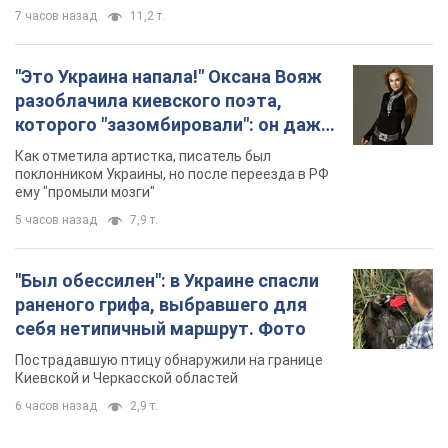
7 часов назад
11,2 т.
"Это Украина напала!" Оксана Вояж
разоблачила киевского поэта,
которого "зазомбировали": он даже
русского не знал, а теперь хочет
Как отметила артистка, писатель был
геноцида украинцев
поклонником Украины, но после переезда в РФ
ему "промыли мозги"
5 часов назад
7,9 т.
"Был обессилен": в Украине спасли
раненого грифа, выбравшего для
себя нетипичный маршрут. Фото
Пострадавшую птицу обнаружили на границе
Киевской и Черкасской областей
6 часов назад
2,9 т.