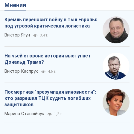
Мнения
Кремль переносит войну в тыл Европы:
под угрозой критическая логистика
Виктор Ягун
3,4 т.
На чьей стороне истории выступает
Дональд Трамп?
Виктор Каспрук
4,6 т.
Посмертная "презумпция виновности":
кто разрешил ТЦК судить погибших
защитников
Марина Ставнійчук
1,2 т.