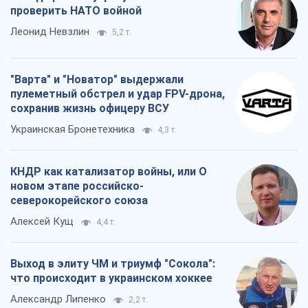
проверить НАТО войной
Леонид Невзлин
5,2 т.
"Варта" и "Новатор" выдержали
пулеметный обстрел и удар FPV-дрона,
сохранив жизнь офицеру ВСУ
Украинская Бронетехника
4,3 т.
КНДР как катализатор войны, или О
новом этапе российско-
северокорейского союза
Алексей Кущ
4,4 т.
Выход в элиту ЧМ и триумф "Сокола":
что происходит в украинском хоккее
Александр Липенко
2,2 т.