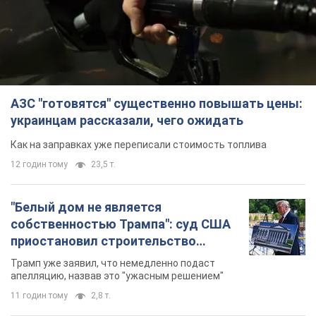
АЗС "готовятся" существенно повышать цены:
украинцам рассказали, чего ожидать
Как на заправках уже переписали стоимость топлива
12 годин тому
23,5 т.
"Белый дом не является
собственностью Трампа": суд США
приостановил строительство
бального зала стоимостью 400 млн
Трамп уже заявил, что немедленно подаст
долларов
апелляцию, назвав это "ужасным решением"
11 годин тому
2,8 т.