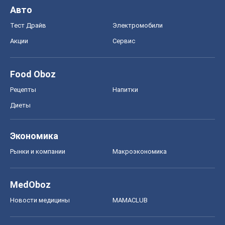
Диеты
Экономика
Рынки и компании
Mакроэкономика
MedOboz
Новости медицины
MAMACLUB
Шоу
Афиша
Сплетни
Красота
Мода
Женский Журнал