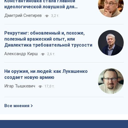
Ни оружия, ни людей: как Лукашенко
создает новую армию
Игар Тышкевич
17,0 т.
Все мнения
О компании
Команда
Правовая информация
Политика
конфиденциальности
Реклама на сайте
Документы
Редакционная политика
Журналисты OBOZ.UA на месте