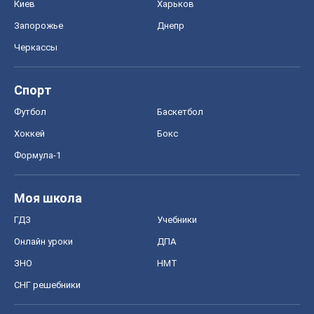
Формула-1
Моя школа
ГДЗ
Учебники
Онлайн уроки
ДПА
ЗНО
НМТ
СНГ решебники
Авто
Тест Драйв
Электромобили
Акции
Сервис
Food Oboz
Рецепты
Напитки