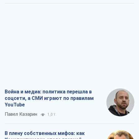
Война и медиа: политика перешла в
соцсети, а СМИ играют по правилам
YouTube
Павел Казарин
1,0 т.
В плену собственных мифов: как
Константиновка стала главной
идеологической ловушкой для
российских оккупантов
Дмитрий Снегирев
3,2 т.
Рекрутинг: обновленный и, похоже,
полезный вражеский опыт, или
Диалектика требовательной трусости
Александр Кирш
2,6 т.