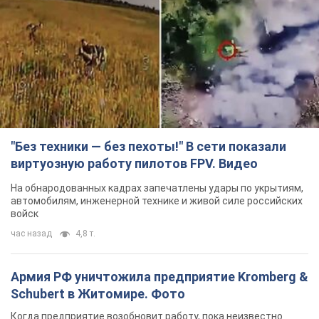
"Без техники — без пехоты!" В сети показали
виртуозную работу пилотов FPV. Видео
На обнародованных кадрах запечатлены удары по укрытиям,
автомобилям, инженерной технике и живой силе российских
войск
час назад
4,8 т.
Армия РФ уничтожила предприятие Kromberg &
Schubert в Житомире. Фото
Когда предприятие возобновит работу, пока неизвестно
2 часа назад
9,1 т.
Киево-Печерскую лавру закроют 80-метровым
"монстром"? Почему киевские власти
отказались остановить строительство
небоскреба "московского верующего"
Какая реакция Кличко на петицию по отмене строительства
5 часов назад
61,3 т.