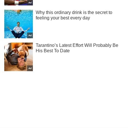
Не пропусти молнию! Подписывайся на нас в Telegram
Подписаться
Подписаться
Криминальные новости
В Харькове водитель...
Важное