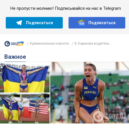
Красавица из Львова с рекордом выиграла
историческую медаль для Украины на
чемпионате мира по легкой атлетике U20.
Видео
Наша соотечественница блестяще выступила в Орегоне
8 часов назад
37,7 т.
Александру Пономареву – 53: что