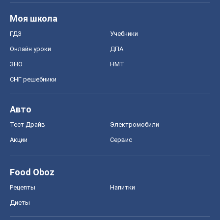
MedOboz
Новости медицины
MAMACLUB
Шоу
Афиша
Сплетни
Красота
Мода
Женский Журнал