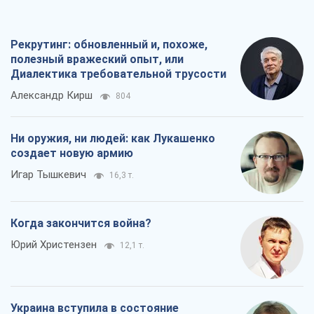
Все мнения
О компании
Команда
Правовая информация
Политика
конфиденциальности
Реклама на сайте
Документы
Редакционная политика
Журналисты OBOZ.UA на месте
событий
OBOZ.UA
Политика
Мир
Расследования
Блоги
Общество