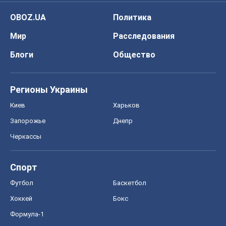
ЗНО
НМТ
СНГ решебники
Авто
Тест Драйв
Электромобили
Акции
Сервис
Food Oboz
Рецепты
Напитки
Диеты
Экономика
Рынки и компании
Mакроэкономика