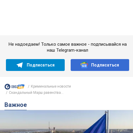
Какой была оригинальная версия гимна
Украины и почему ее боялась Российская
империя: об этом не рассказывают в школе
Государственным символом являются только первый куплет
и припев песни
4 години тому
14,9 т.
Александру Пономареву – 53: что
известно о трех детях секс-
символа 90-х и как они выглядят
Несмотря на развитие карьеры, артист не
забывал о личном счастье
9 годин тому
8,4 т.
В ПриватБанке рассказали,
действительны ли доллары 1996