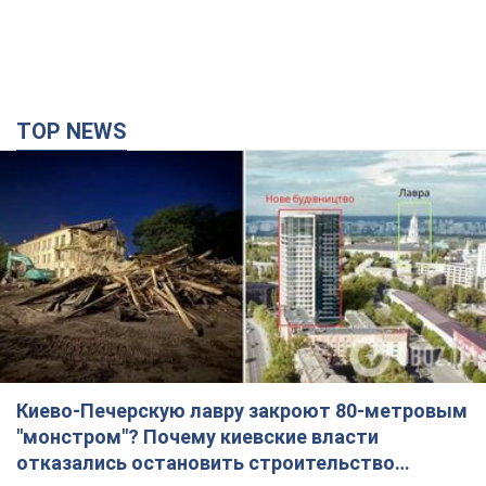
атаку на Одессу: горела историческая часть
города, есть пострадавшие. Фото и видео
Для террора враг применил ракеты и дроны
2 години тому
51,9 т.
«Они воюют против продовольственной
безопасности мира!» Зеленский заявил, что
российская армия вновь обстреляла порт в
Одессе
Только за неделю против Украины было применено десятки
ракет, большинство из которых – баллистические
годину тому
480