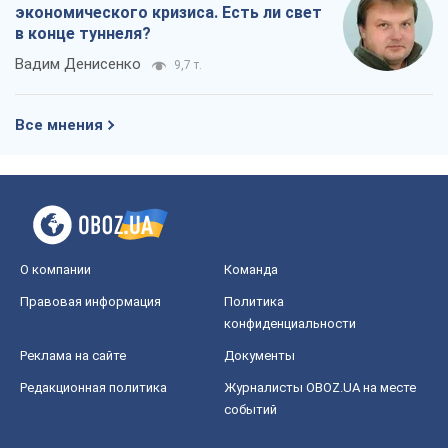
Регионы Украины
Киев
Харьков
Запорожье
Днепр
Черкассы
Спорт
Футбол
Баскетбол
Хоккей
Бокс
Формула-1
Моя школа
ГДЗ
Учебники
Онлайн уроки
ДПА