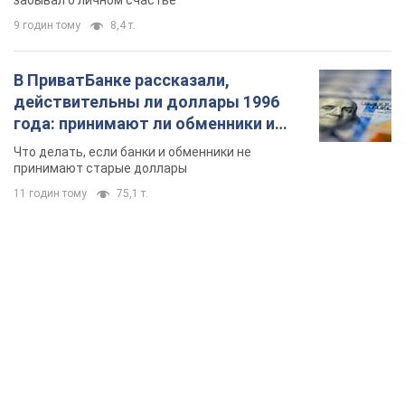
TOP NEWS
Киево-Печерскую лавру закроют 80-метровым
"монстром"? Почему киевские власти
отказались остановить строительство
небоскреба "московского верующего"
Какая реакция Кличко на петицию по отмене строительства
годину тому
4,6 т.
Российская армия совершила массированную