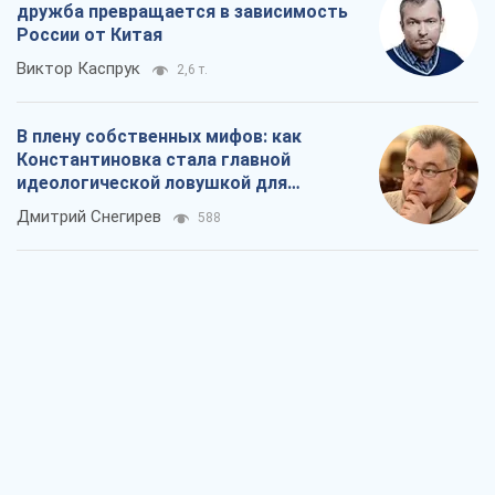
Александр Кирш
804
Ни оружия, ни людей: как Лукашенко
создает новую армию
Игар Тышкевич
16,3 т.
Когда закончится война?
Юрий Христензен
12,1 т.
Украина вступила в состояние
экономического кризиса. Есть ли свет
в конце туннеля?
Вадим Денисенко
9,7 т.