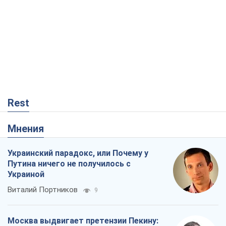
В плену собственных мифов: как
Константиновка стала главной
идеологической ловушкой для
российских оккупантов
Дмитрий Снегирев
588
Рекрутинг: обновленный и, похоже,
полезный вражеский опыт, или
Диалектика требовательной трусости