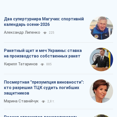
Два супертурнира Магучих: спортивній
календарь осени-2026
Александр Липенко
225
Ракетный щит и меч Украины: ставка
на производство собственных ракет
Кирилл Татаринов
885
Посмертная "презумпция виновности":
кто разрешил ТЦК судить погибших
защитников
Марина Ставнійчук
2,8 т.