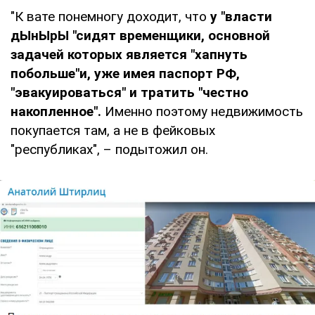
"К вате понемногу доходит, что
у "власти
дЫнЫрЫ "сидят временщики, основной
задачей которых является "хапнуть
побольше"и, уже имея паспорт РФ,
"эвакуироваться" и тратить "честно
накопленное".
Именно поэтому недвижимость
покупается там, а не в фейковых
"республиках", – подытожил он.